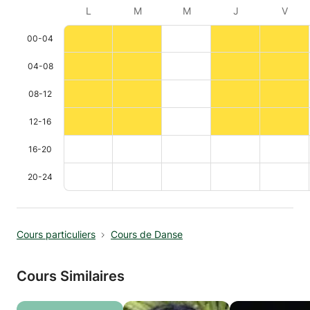
L
M
M
J
V
00-04
04-08
08-12
12-16
16-20
20-24
Cours particuliers
Cours de Danse
Cours Similaires