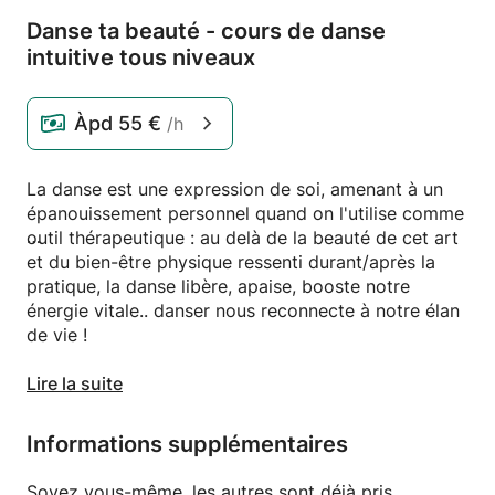
Danse ta beauté - cours de danse
intuitive tous niveaux
Àpd
55 €
/h
La danse est une expression de soi, amenant à un
épanouissement personnel quand on l'utilise comme
outil thérapeutique : au delà de la beauté de cet art
et du bien-être physique ressenti durant/après la
pratique, la danse libère, apaise, booste notre
énergie vitale.. danser nous reconnecte à notre élan
de vie !
Ayant été professeure de Zumba, danseuse
Lire la suite
autodidacte et élève de Matt Steffanina, ainsi que
coach en psychothérapie énergétique, je vous guide
Informations supplémentaires
dans votre présence scénique afin que vous puissiez
exprimer pleinement votre beauté en la dansant.
Soyez vous-même, les autres sont déjà pris