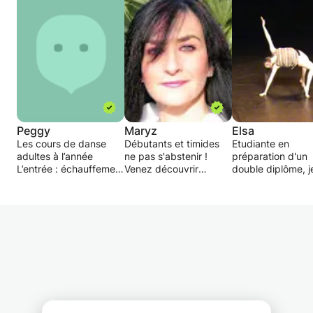
Peggy
Maryz
Elsa
Les cours de danse
Débutants et timides
Etudiante en
adultes à l’année
ne pas s'abstenir !
préparation d'un
L’entrée : échauffement
Venez découvrir
double diplôme, j
Mettre en route la
l'univers créatif féminin
pratique la danse
machine. Sortir du
masculin, du cabaret et
depuis 16ans. Je 
quotidien pour
du burlesque.
ravie de faire par
partager tout en se
Broadway et Las Vegas
et de transmettr
retrouvant soi-même.
s'invitent avec vous
passion pour la
Proposition d’une suite
dans ces ateliers.
danse.Je pratiqu
de mouvements
Cours privés, stages,
également le coa
répétitifs ;
ateliers/ Simulation de
pour des exercic
qui vont lubrifier les
troupe d'artistes.
fitness et/ou de
articulations, solliciter
Langage
musculature.
les muscles et
chorégraphique