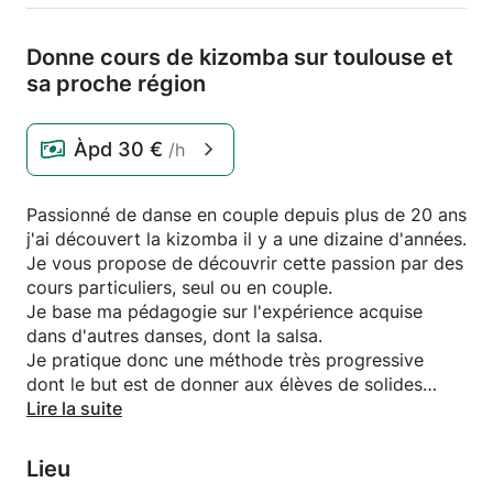
Donne cours de kizomba sur toulouse et
sa proche région
Àpd
30 €
/h
Passionné de danse en couple depuis plus de 20 ans
j'ai découvert la kizomba il y a une dizaine d'années.
Je vous propose de découvrir cette passion par des
cours particuliers, seul ou en couple.
Je base ma pédagogie sur l'expérience acquise
dans d'autres danses, dont la salsa.
Je pratique donc une méthode très progressive
dont le but est de donner aux élèves de solides
bases leur permettant ensuite une évolution rapide.
Lire la suite
Ils peuvent également se faire au domicile de l'élève.
Lieu
Des cours pour couple sont également possible au