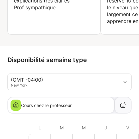
explications très claires
réservé 10 co
Prof sympathique.
le niveau que
largement ce 
apprendre en
collectifs. J
recommander 
plus très pat
gentillesse.
Disponibilité semaine type
(GMT -04:00)
New York
Cours chez le professeur
L
M
M
J
V