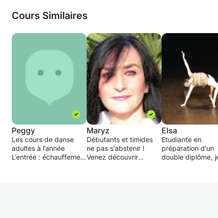
Chaque séance est personnalisée afin de
permettre une progression efficace et durable.
Cours Similaires
📍 Localisation : Quartier des Minimes à
Toulouse
Déplacements possibles dans les environs
proches.
Les cours s’adressent aux élèves de collège
(6e, 5e, 4e, 3e).
Pour toute demande, merci de préciser :
– la classe de l’élève
Peggy
Maryz
Elsa
– les difficultés rencontrées ou objectifs visés
Les cours de danse
Débutants et timides
Etudiante en
adultes à l’année
ne pas s'abstenir !
préparation d'un
– vos disponibilités
L’entrée : échauffement
Venez découvrir
double diplôme, j
– votre secteur géographique
Mettre en route la
l'univers créatif féminin
pratique la danse
machine. Sortir du
masculin, du cabaret et
depuis 16ans. Je 
Je reste disponible pour toute question
quotidien pour
du burlesque.
ravie de faire par
partager tout en se
complémentaire.
Broadway et Las Vegas
et de transmettr
retrouvant soi-même.
s'invitent avec vous
passion pour la
Proposition d’une suite
dans ces ateliers.
danse.Je pratiqu
À bientôt