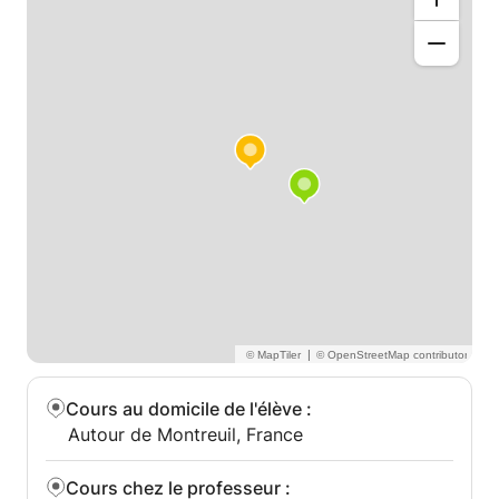
Fonction affine est une fonction de la forme:
f(x)=ax+b
ex: f(x)= 3x+1
L'image de 1 par la fonction f(x) est 3*1+1=4
Calculer les images est important car cela nous
permet de faire des graphes à la suite des résultats
obtenus.
Pour une fonction affine de la forme f(x)=ax+b sa
droite d'équation est: y= ax+b, a est le coefficient
directeur de la droite et b s’appelle l'ordonnée à
l’origine de la droite.
Ce cours est bien-sur synthétisé au maximum et
sera développé lors des cours particuliers.
|
Cours au domicile de l'élève
:
Autour de Montreuil, France
Cours chez le professeur
: