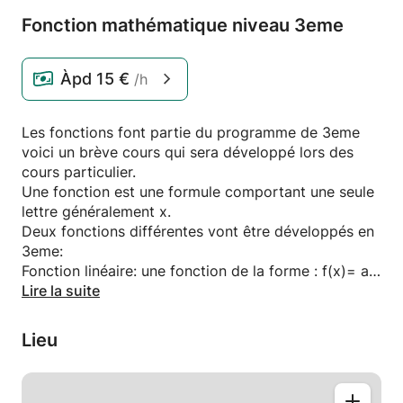
Fonction mathématique niveau 3eme
Àpd
15 €
/h
Les fonctions font partie du programme de 3eme
voici un brève cours qui sera développé lors des
cours particulier.
Une fonction est une formule comportant une seule
lettre généralement x.
Deux fonctions différentes vont être développés en
3eme:
Fonction linéaire: une fonction de la forme : f(x)= ax
ex: 3x est une fonction affine.
Lire la suite
Pour calculer une image de la fonction on va
remplacer x par une valeur, l'image de 3 par la
Lieu
fonction f(x)=3x est f(3)=9. On dit l'image de 3 par
la fonction f(x) est 9 et 9 est l'antécédent de 3.