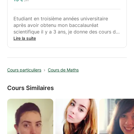
Etudiant en troisième années universitaire
après avoir obtenu mon baccalauréat
scientifique il y a 3 ans, je donne des cours de
soutient de mathématique niveau primaire et
Lire la suite
collège depuis 6 mois.
Cours particuliers
Cours de Maths
Cours Similaires