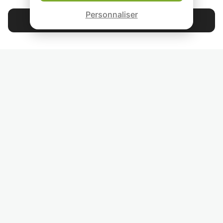
Garantie Le-Bon-Prof
prendre contact avec
mais suffisante p
Personnaliser
moi
intégrer les notio
Contacter Alexandre
la séance.
Cordialement,
4.9
44 399
étoiles
avis
Lisez nos avis
RETROUVEZ-NOUS
INVITEZ VOS AMIS
COURS PARTICULIERS DANS VOTRE PAYS :
TROUVER UN PROF PARTICULIER DANS VOTRE VILLE :