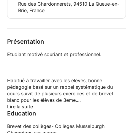
Rue des Chardonnerets, 94510 La Queue-en-
Brie, France
Présentation
Etudiant motivé souriant et professionnel.
Habitué à travailler avec les élèves, bonne
pédagogie basé sur un rappel systématique du
cours suivit de plusieurs exercices et de brevet
blanc pour les élèves de 3eme.
Capacité de s'adapter aux différents élèves.
Lire la suite
Education
Brevet des collèges- Collèges Musselburgh
Champigny sur marne