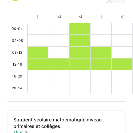
L
M
M
J
V
00-04
04-08
08-12
12-16
16-20
20-24
Soutient scolaire mathématique niveau
primaires et collèges.
15 €
/h