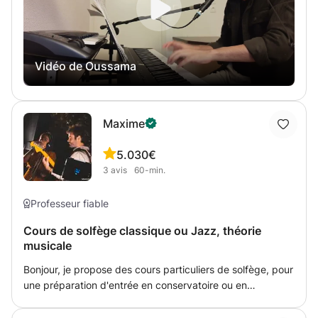
déchiffrage mélodique et rythmique, ainsi que des notions
de solfège indispensables à la progression. • Répertoire :
étude de morceaux classiques (études, sonatas) adaptés
à votre niveau. • Créativité : initiation à l'improvisation
Vidéo de Oussama
pour développer votre propre sensibilité musicale.
Maxime
5.0
30€
3
avis
60-min.
Professeur fiable
Cours de solfège classique ou Jazz, théorie
musicale
Bonjour, je propose des cours particuliers de solfège, pour
une préparation d'entrée en conservatoire ou en
complément de votre pratique musicale. Le solfège fait
souvent peur, mais si il est amené en cohérence avec