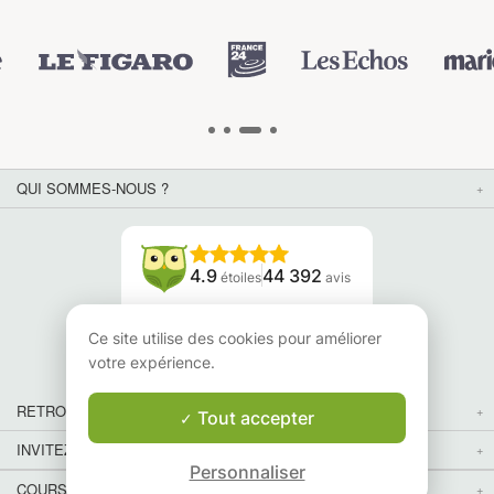
QUI SOMMES-NOUS ?
4.9
44 392
étoiles
avis
Lisez nos avis
Ce site utilise des cookies pour améliorer
votre expérience.
RETROUVEZ-NOUS
Tout accepter
INVITEZ VOS AMIS
Personnaliser
COURS PARTICULIERS DANS VOTRE PAYS :
Carte
Carte