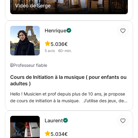
Vidéo de Serge
Henrique
5.0
36€
5
avis
60-min.
Professeur fiable
Cours de Initiation à la musique ( pour enfants ou
adultes )
Hello ! Musicien et prof depuis plus de 10 ans, je propose
de cours de initiation à la musique. J’utilise des jeux, des
exercices et des petits morceaux pour développer les
bases de la pratique musical. Ensemble on travaillera la
Laurent
mémoire, la coordination, l’oreille et la concentration !
C’est une méthode 100% adaptée et à l’écoute des élèves,
5.0
34€
qu’il soit petits ou grands, qui va permettre au débutants