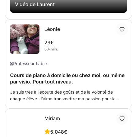
Vidéo de Laurent
Léonie
29€
60-min.
Professeur fiable
Cours de piano à domicile ou chez moi, ou même
par visio. Pour tout niveau.
Je suis très à l'écoute des goûts et de la volonté de
chaque élève. J'aime transmettre ma passion pour la
musique à travers un apprentissage ludique et adapté à
chacun, avec un enseignement de la pratique du piano,
Miriam
associé au solfège, permettant de prendre plaisir à jouer
du piano et faire de la musique !
5.0
48€