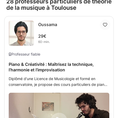
28 professeurs particuliers de théorie
de la musique à Toulouse
Oussama
29€
60-min.
Professeur fiable
Piano & Créativité : Maîtrisez la technique,
l’harmonie et l’improvisation
Diplômé d'une Licence de Musicologie et formé en
conservatoire, je propose des cours particuliers de piano
à Toulouse et sa région. Mon enseignement s'adresse aux
élèves de niveau débutant à intermédiaire et s'articule
autour des axes suivants : • Apprentissage technique :
exercices de déliation des doigts et travail sur
l'indépendance des mains. • Théorie et lecture :