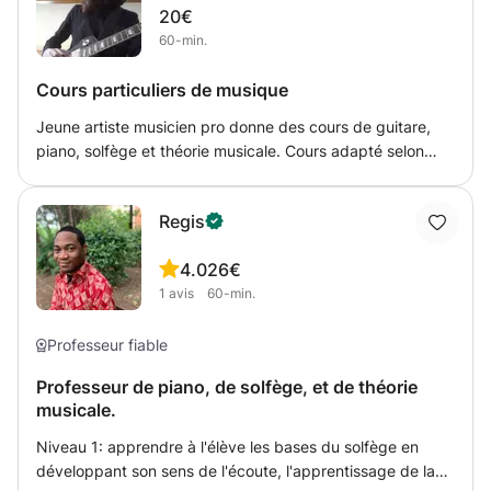
20€
60-min.
Cours particuliers de musique
Jeune artiste musicien pro donne des cours de guitare,
piano, solfège et théorie musicale. Cours adapté selon
besoins et goûts de l'élève. Je peux aussi prendre
plusieurs élèves en même temps. Le cour peut se dérouler
Regis
au domicile de l'élève ou du professeur.
4.0
26€
1
avis
60-min.
Professeur fiable
Professeur de piano, de solfège, et de théorie
musicale.
Niveau 1: apprendre à l'élève les bases du solfège en
développant son sens de l'écoute, l'apprentissage de la