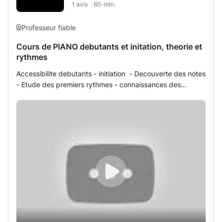
1
avis
60-min.
de prendre contact avec la musique pour la première fois.
Possibilité de évoluer pour un cours de piano ou guitare
après :)
Professeur fiable
Cours de PIANO debutants et initation, theorie et
rythmes
Accessibilite debutants - initiation - Decouverte des notes
- Etude des premiers rythmes - connaissances des
premiers Accords (3 sons) - Etude sur partitions
Proposition sur methodes et adaptaion de mesures
simplifiees. Prise en compte de propositions d'eleves et
du projet musical.