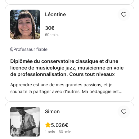
lecture de note et de rythme. Niveau 2: apprentissage de
la théorie musicale en lui faisant découvrir les notions de
Léontine
base(compréhension des différentes gammes). Niveau 3:
apprentissage du piano à travers la découverte des
30€
touches de l'instrument, les notes, comment s'asseoir au
60-min.
piano etc...
Professeur fiable
Diplômée du conservatoire classique et d'une
licence de musicologie jazz, musicienne en voie
de professionnalisation. Cours tout niveaux
Apprendre est une de mes grandes passions, et je
souhaite la partager avec d’autres. Ma pédagogie est
douce, bienveillante et à l’écoute des souhaits de mes
élèves. Au cours de l’apprentissage, je porte l’attention sur
Simon
le plaisir du son et du jeu et le développement de la
sensibilité. Apprendre de façon ludique me paraît
5.0
26€
essentiel. En fonction de l’évolution de l’élève, je propose
1
avis
60-min.
des morceaux adaptés à son niveau, mais l’élève peut