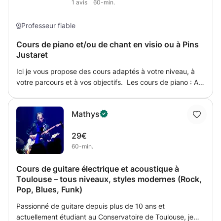
1
avis
60-min.
Professeur fiable
Cours de piano et/ou de chant en visio ou à Pins
Justaret
Ici je vous propose des cours adaptés à votre niveau, à
votre parcours et à vos objectifs. Les cours de piano : A
partir de 8 ans, accessibles aux débutants comme aux
plus avancés. L'apprentissage du piano se fait
Mathys
différemment en fonction de votre âge. Pour les enfants,
les cours ludiques sont donc mis en place. Pour les plus
29€
avancés, 2 cursus s'offrent à vous : Les cours type
60-min.
conservatoire (travail plus avancé au niveau du solfège,
morceau type conservatoire...) Les cours musiques
Cours de guitare électrique et acoustique à
actuelles (travail sur des morceaux choisis, lecture anglo-
Toulouse – tous niveaux, styles modernes (Rock,
saxonne...) Possibilité de préparer l'entrée au
Pop, Blues, Funk)
conservatoire. Styles de musique enseignés : musiques
classiques, actuelles (musique de film, de variété,
Passionné de guitare depuis plus de 10 ans et
accompagnement). La formation musicale se fait avec les
actuellement étudiant au Conservatoire de Toulouse, je