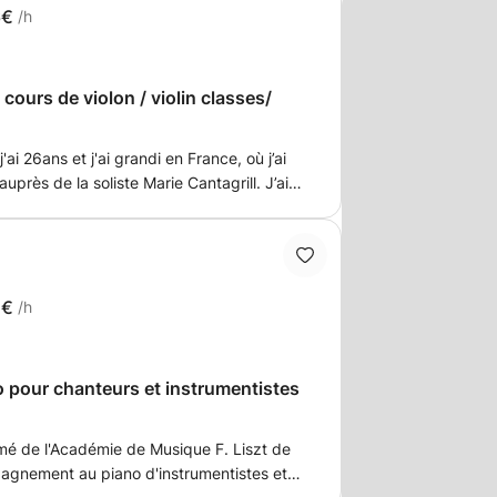
6€
/h
 cours de violon / violin classes/
'ai 26ans et j'ai grandi en France, où j’ai
uprès de la soliste Marie Cantagrill. J’ai
’Université des Arts de Graz (Autriche), et
’Académie de musique de Cracovie avec le
 Actuellement, je poursuis mes études de
agogie instrumentale et vocale) à
 arts du spectacle de Vienne (MDW).
2€
/h
professeurs issus de divers pays, j’ai
ances en pédagogie, techniques d’étude,
s beaucoup partager avec vous ! Pour moi,
pour chanteurs et instrumentistes
aisir de jouer et de travailler la technique au
rs peuvent être donnés en français,
lômé de l'Académie de Musique F. Liszt de
 préférences. Je propose les cours à mon
agnement au piano d'instrumentistes et
trique, pupitre...) ou je peux aussi me