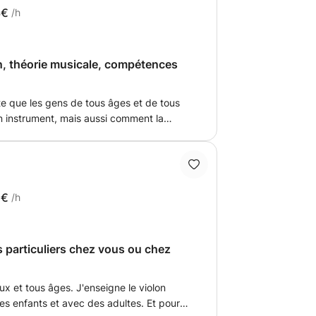
archet, justesse, sonorité et premières
3€
/h
est mis sur une progression claire et
r découvrir l’instrument, consolider les
on, théorie musicale, compétences
s sont disponibles en
rte que les gens de tous âges et de tous
n instrument, mais aussi comment la
 vie quotidienne. Je suis un violoniste
e en musique classique (violon) et en
a Sorbonne. Au fil des ans, mes
hestres de jeunes et professionnels de
rendre que la musique est importante non
2€
/h
rofessionnels, mais également pour tous.
u en français et bien sûr dans ma langue
 particuliers chez vous ou chez
ux et tous âges. J'enseigne le violon
des enfants et avec des adultes. Et pour