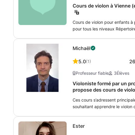
Cours de violon à Vienne (e
Cours de violon pour enfants à 
pour tous les niveaux Répertoire varié: classique, jazz, folk et pop
Technique du violon Entraînement
improvisation Musique de cham
Michaël
(beaucoup d'expérience avec la
5.0
2
(
1
)
Professeur fiable
3
Élèves
Violoniste formé par un pr
propose des cours de viol
Ces cours s’adressent principa
souhaitant apprendre le violon
progressive et motivante. Formé à la musique classique et à la musique
de chambre auprès d’un profess
Ester
approche du violon à la fois ri
comme objectif le plaisir de jouer. Nous travaillons les fondame