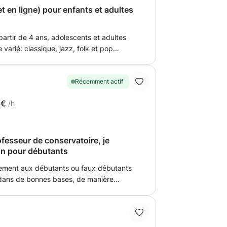
t en ligne) pour enfants et adultes
partir de 4 ans, adolescents et adultes
 de l'oreille et lecture à vue
bre Rythme et conscience corporelle
 danse et le yoga)
Récemment actif
6€
/h
ofesseur de conservatoire, je
on pour débutants
lement aux débutants ou faux débutants
 dans de bonnes bases, de manière
eur de conservatoire, j’ai développé une
goureuse et accessible, en gardant toujours
ntaux