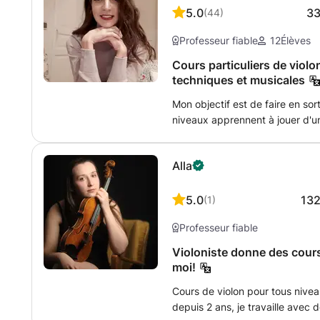
essentiels : posture, tenue de l’
5.0
3
(
44
)
notions de musicalité. L’accent 
Professeur fiable
12
Élèves
adaptée à chaque élève. Chaque cours est personnalisé selon ton rythme
et tes objectifs, que ce soit pou
Cours particuliers de viol
bases ou évoluer vers un jeu plus expressif. Les cour
techniques et musicales
français ou en anglais.
Mon objectif est de faire en so
niveaux apprennent à jouer d'u
musique peut les aider dans leur
albanais, titulaire d'une licenc
Alla
musicologie de l'université de l
expériences avec différents orc
toute l'Europe m'ont fait comp
5.0
13
(
1
)
seulement pour les musiciens p
Professeur fiable
Je peux enseigner en anglais o
maternelle albanais.
Violoniste donne des cours
moi!
Cours de violon pour tous nivea
depuis 2 ans, je travaille avec 