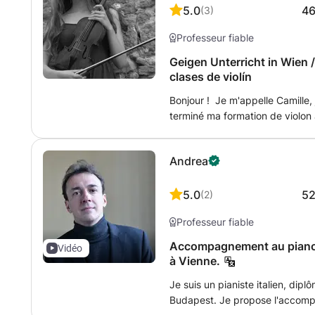
5.0
4
(
3
)
Professeur fiable
Geigen Unterricht in Wien /
clases de violín
Bonjour ! Je m'appelle Camille, j
terminé ma formation de violon a
ensuite obtenu mon Bachelor à l
j’ai également étudié un an à l
Andrea
professeur Wojciech Koprowski.
violon en pédagogie (IGP – péd
l’Université de musique et des
5.0
5
(
2
)
Grâce à mon parcours auprès de 
Professeur fiable
acquis de nombreuses connaiss
musicalité, etc., que j’aimerai
Accompagnement au piano 
Vidéo
il est essentiel de cultiver le pl
à Vienne.
service de la musique. Les cou
Je suis un pianiste italien, dip
allemand ou anglais, selon vos
Budapest. Je propose l'accomp
domicile (équipé d’un piano élec