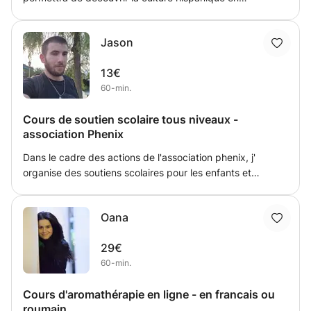
profondeur, de parler la langue au mieux et de visiter les
sites les plus importants d'Amérique du Sud sans vous
Jason
perdre.
13€
60-min.
Cours de soutien scolaire tous niveaux -
association Phenix
Dans le cadre des actions de l'association phenix, j'
organise des soutiens scolaires pour les enfants et
adolescents qu'il soient hanficapés ou valides afin de les
aider dans leur processus d'apprentissage et leur
Oana
developpement personelle. J'accepte tous niveaux et
personnes dans le besoin.
29€
60-min.
Cours d'aromathérapie en ligne - en francais ou
roumain