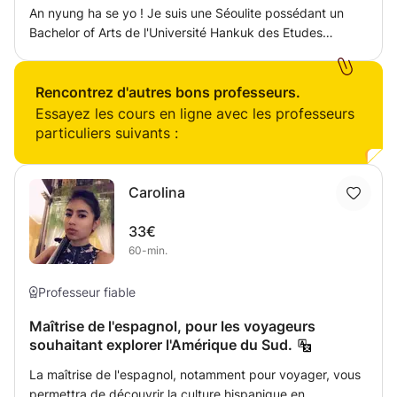
An nyung ha se yo ! Je suis une Séoulite possédant un
Bachelor of Arts de l'Université Hankuk des Etudes
Etrangères de Séoul. J'ai également suivi les études dans
une université parisienne en master de traduction
français-anglais. J'ai déjà de nombreuses expériences
Rencontrez d'autres bons professeurs.
d'enseignement privé de cours de coréen et d'anglais.
Essayez les cours en ligne avec les professeurs
J'exerce une activité professionnelle dans la traduction et
particuliers suivants :
l'interprétariat. J'offre une formation personnalisée en
langue en fonction des attentes de l'élève + découverte
de la culture et de la civilisation coréenne.
Carolina
33€
60-min.
Professeur fiable
Maîtrise de l'espagnol, pour les voyageurs
souhaitant explorer l'Amérique du Sud.
La maîtrise de l'espagnol, notamment pour voyager, vous
permettra de découvrir la culture hispanique en