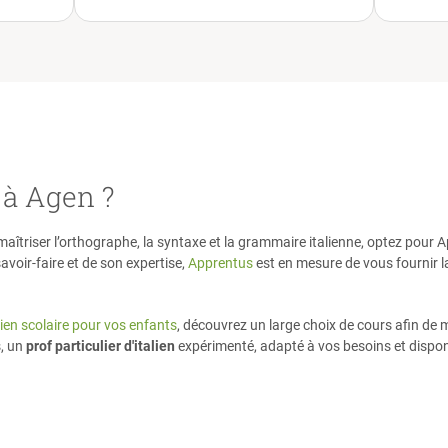
dans mon apprentissage de la
e
langue et cela me convient
parfaitement.
”
avec
ir! Je
t!
”
 à Agen ?
 maîtriser l’orthographe, la syntaxe et la grammaire italienne, optez pou
voir-faire et de son expertise,
Apprentus
est en mesure de vous fournir l
ien scolaire pour vos enfants
, découvrez un large choix de cours afin de 
s, un
prof particulier d'italien
expérimenté, adapté à vos besoins et disponi