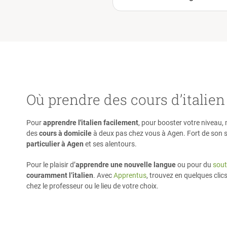
objectifs. Elle est dynamique et
extrêmement sympathique! J
suis très heureuse d'avoir
l'opportunité de travailler 
elle, c'est un véritable plais
la recommande chaudemen
Où prendre des cours d’italien
Pour
apprendre l'italien facilement
, pour booster votre niveau,
des
cours à domicile
à deux pas chez vous à Agen. Fort de son sa
particulier à Agen
et ses alentours.
Pour le plaisir d’
apprendre une nouvelle langue
ou pour du
sout
couramment l’italien
. Avec
Apprentus
, trouvez en quelques clic
chez le professeur ou le lieu de votre choix.