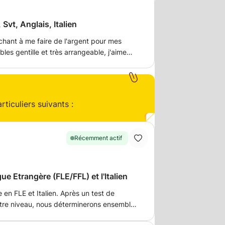
 Svt, Anglais, Italien
chant à me faire de l'argent pour mes
bles gentille et très arrangeable, j'aime
ts et souhaite passer aussi mon bafa en
ticuliers suivants :
Récemment actif
e Etrangère (FLE/FFL) et l'Italien
 en FLE et Italien. Après un test de
tre niveau, nous déterminerons ensemble
rrespond à VOS objectifs et souhaits. Je