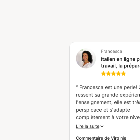
Francesca
Italien en ligne 
travail, la prépa
aux examens lyc
Université, Era
pour entreprises
“
Francesca est une perle!
particuliers ave
ressent sa grande expérie
facture (Genève
l'enseignement, elle est trè
perspicace et s'adapte
complètement à votre nive
vos objectifs en vous pro
Lire la suite
des exercices qui vous
Commentaire de Virginie
permettent d'atteindre vos