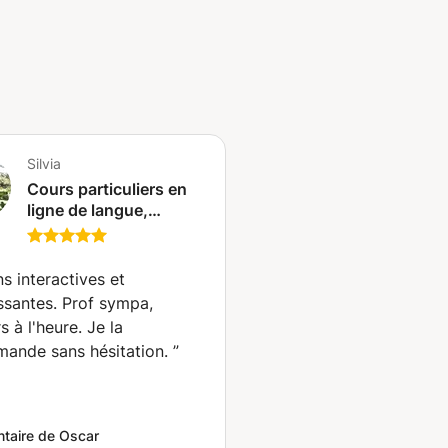
Silvia
Cours particuliers en
ligne de langue,
culture et art de vivre
italiens. Tous niveaux.
Master en arts,
s interactives et
Université de Leiden,
issantes. Prof sympa,
spécialisation
s à l'heure. Je la
numérique II.
ande sans hésitation.
”
taire de Oscar