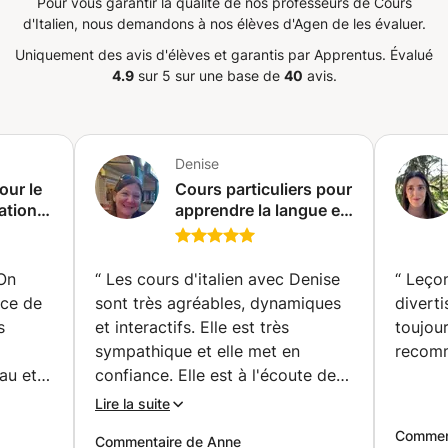
Pour vous garantir la qualité de nos professeurs de Cours
d'Italien, nous demandons à nos élèves d'Agen de les évaluer.
Uniquement des avis d'élèves et garantis par Apprentus.
Évalué
4.9
sur 5 sur une base de
40
avis.
Denise
pour le
Cours particuliers pour
ration
apprendre la langue et
ée,
la culture italienne
smus,
(Vieux-Ferrette)
 et
 On
“
Les cours d'italien avec Denise
“
Leçon
c
nce de
sont très agréables, dynamiques
divert
)
s
et interactifs. Elle est très
toujour
sympathique et elle met en
recomm
au et à
confiance. Elle est à l'écoute de
posant
mes attentes et de mes
Lire la suite
questions. Entre révisions et
Commen
Commentaire de Anne
approfondissement, j'avance