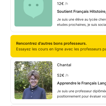
12€
/h
Soutient Français Hitstoire,
Je suis une élève au lycée cher
etudes prochaines, je suis socia
beaucoup la presence des enfan
animation
Rencontrez d'autres bons professeurs.
Essayez les cours en ligne avec les professeurs par
Chantal
52€
/h
Apprendre le Français Langu
Je suis une professeur diplômée
positionnement pour évaluer vo
un programme spécifique qui co