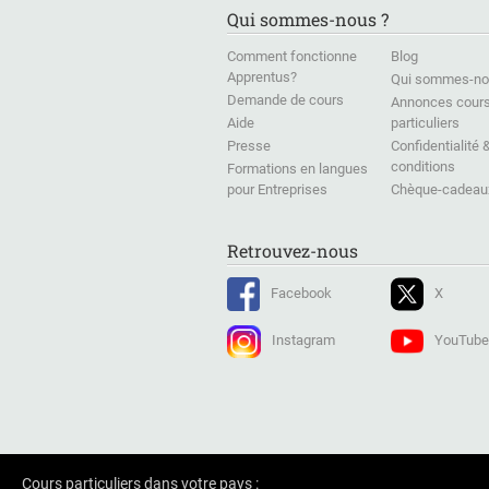
Qui sommes-nous ?
Comment fonctionne
Blog
Apprentus?
Qui sommes-no
Demande de cours
Annonces cour
Aide
particuliers
Presse
Confidentialité 
conditions
Formations en langues
pour Entreprises
Chèque-cadeau
Retrouvez-nous
Facebook
X
Instagram
YouTube
Cours particuliers dans votre pays :