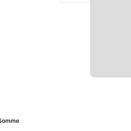
stions qu'il doit se poser et ce qu'il doit
upart du temps
propres soins qui récapitulent les leçons
r-Somme