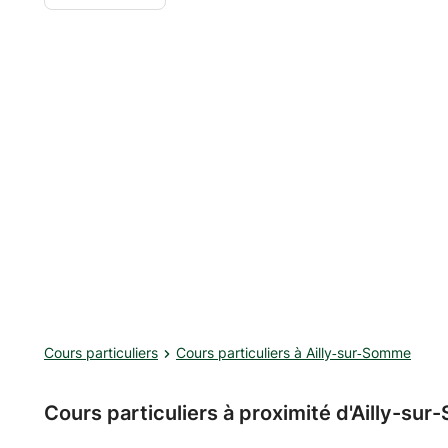
pour aborder un exercice, les que
repérer avant de débuter son exercice. Je viens la pl
avec des fiches faites par mes 
vue aux cours précédents.
Cours particuliers
Cours particuliers à Ailly‑sur‑Somme
Cours particuliers à proximité d'Ailly-su