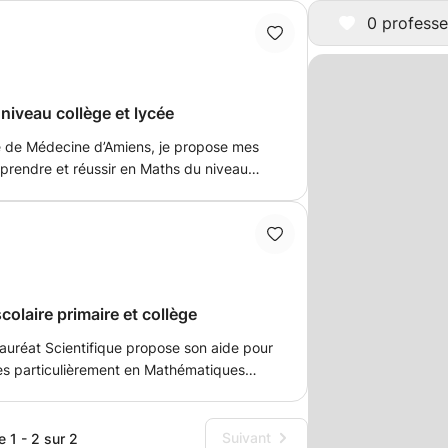
0 professe
niveau collège et lycée
té de Médecine d’Amiens, je propose mes
prendre et réussir en Maths du niveau
t, les maths ont toujours été ma matière de
oup transmettre mon savoir afin de vous
colaire primaire et collège
auréat Scientifique propose son aide pour
ires particulièrement en Mathématiques
ue sur l'année scolaire. Quand je
faire comprendre les différentes méthodes
Suivant
e 1 - 2 sur 2