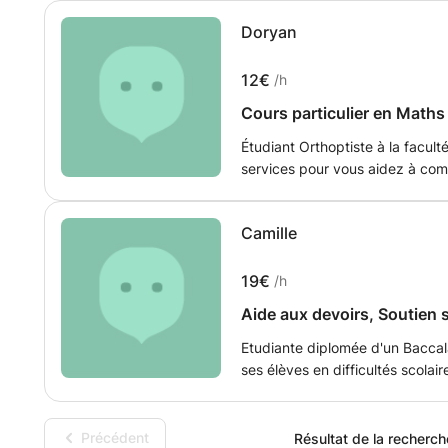
Doryan
12€
/h
Cours particulier en Maths 
Étudiant Orthoptiste à la facul
services pour vous aidez à com
collège jusqu’au Lycée. En effe
prédilection et j’aimerai beauc
Camille
aider à réussir en math!
19€
/h
Aide aux devoirs, Soutien s
Etudiante diplomée d'un Baccal
ses élèves en difficultés scola
(niveau primaire et collège). Mon but est de faire comprendre à l'élève les
exercices et les différentes leçons v
parle des exercices, c'est lui 
Précédent
Résultat de la recherch