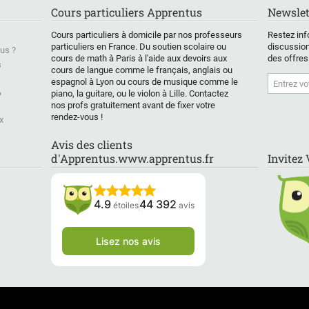
Cours particuliers Apprentus
Newslet
Cours particuliers à domicile par nos professeurs
Restez inf
particuliers en France. Du soutien scolaire ou
discussion
us ?
cours de math à Paris à l'aide aux devoirs aux
des offres
s
cours de langue comme le français, anglais ou
espagnol à Lyon ou cours de musique comme le
&
piano, la guitare, ou le violon à Lille. Contactez
nos profs gratuitement avant de fixer votre
rendez-vous !
x
Avis des clients
d'Apprentus.www.apprentus.fr
Invitez
4.9
44 392
étoiles
avis
Lisez nos avis