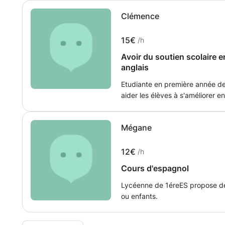
Clémence
15€
/h
Avoir du soutien scolaire 
anglais
Etudiante en première année de
aider les élèves à s'améliorer e
besoin de renforcer votre nivea
J'étudie actuellement au Canada
Mégane
la culture anglophone à mes él
12€
/h
Cours d'espagnol
Lycéenne de 1éreES propose des
ou enfants.