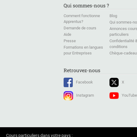
Qui sommes-nous ?
Comment fonctionne
Blog
Apprentus?
Qui sommes-no
Demande de cours
Annonces cour
Aide
particuliers
Presse
Confidentialité 
conditions
Formations en langues
pour Entreprises
Chèque-cadeau
Retrouvez-nous
Facebook
X
Instagram
YouTube
Cours particuliers dans votre pays :