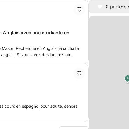
0 professe
en Anglais avec une étudiante en
 Master Recherche en Anglais, je souhaite
n anglais. Si vous avez des lacunes ou
u d'anglais, vous êtes au bon endroit.
, depuis le France, et j'aime transmettre
èves.
 cours en espagnol pour adulte, séniors