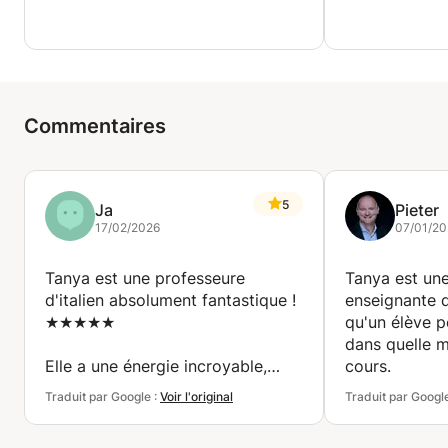
Commentaires
5
Ja
Pieter
17/02/2026
07/01/20
Tanya est une professeure
Tanya est une
d'italien absolument fantastique !
enseignante q
★★★★★
qu'un élève p
dans quelle m
Elle a une énergie incroyable,
cours.
explique tout avec une clarté et
Traduit par Google :
Voir l'original
Traduit par Googl
une patience remarquables, et
rend les cours amusants et super