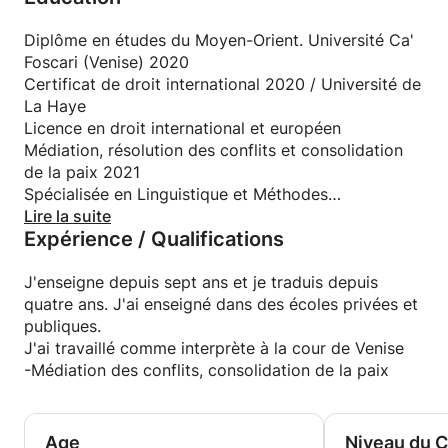
étrangère. Mes cours s'appuient sur une méthode
médiation et consolidation de la paix.
spécifique que j'ai conçue pour faciliter et accélérer
Diplôme en études du Moyen-Orient. Université Ca'
l'apprentissage.
Je suis un enseignant professionnel avec 7 ans
Foscari (Venise) 2020
Mes cours sont disponibles en italien, anglais,
d'expérience. J'ai travaillé sur la traduction
Certificat de droit international 2020 / Université de
espagnol, français, hébreu, néerlandais et arabe.
d'articles médicaux et juridiques, de panneaux du
La Haye
COURS COLLECTIFS possibles !
musée du verre de Venise et j'ai travaillé comme
Licence en droit international et européen
À bientôt! :-)
interprète judiciaire.
Médiation, résolution des conflits et consolidation
Je suivrai de près tout votre parcours
de la paix 2021
d'apprentissage pour tirer le meilleur parti de vos
Spécialisée en Linguistique et Méthodes
compétences !
d'Apprentissage des Langues 2020
Lire la suite
Expérience / Qualifications
C'est parce que j'aime apprendre de nouvelles
langues! C'est pourquoi après des années d'études
je suis devenu polyglotte (8 langues - italien,
J'enseigne depuis sept ans et je traduis depuis
anglais, espagnol, français, japonais, arabe, hébreu,
quatre ans. J'ai enseigné dans des écoles privées et
néerlandais) et j'ai imaginé une méthode pour vous
publiques.
enseigner la langue que vous souhaitez apprendre !
J'ai travaillé comme interprète à la cour de Venise
-Médiation des conflits, consolidation de la paix
J'ai travaillé avec des dizaines d'étudiants, les
aidant à tirer le meilleur parti d'eux-mêmes et à
réussir dans la langue qu'ils voulaient apprendre. Je
Age
Niveau du 