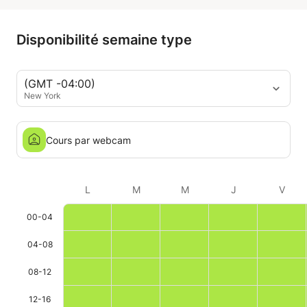
dynamiques. De plus, elle est très
attentionnée et trouve toujours le
moyen de nous motiver. Je la
Disponibilité semaine type
recommande vivement ! Merci
beaucoup, Tanya ! 🙌🇮🇹
(GMT -04:00)
New York
Cours par webcam
L
M
M
J
V
00-04
04-08
08-12
12-16