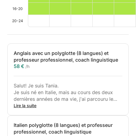
16-20
20-24
Anglais avec un polyglotte (8 langues) et
professeur professionnel, coach linguistique
58 €
/h
Salut! Je suis Tania.
Je suis né en Italie, mais au cours des deux
dernières années de ma vie, j'ai parcouru le
monde, principalement en Amérique centrale
Lire la suite
et du Sud et au Moyen-Orient, voyageant et
travaillant à distance.
Italien polyglotte (8 langues) et professeur
J'ai vécu en Argentine et au Guatemala.
professionnel, coach linguistique
Je suis un enseignant professionnel avec 7 ans