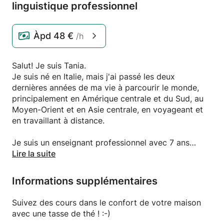
linguistique professionnel
Àpd
48 €
/h
Salut! Je suis Tania.
Je suis né en Italie, mais j'ai passé les deux
dernières années de ma vie à parcourir le monde,
principalement en Amérique centrale et du Sud, au
Moyen-Orient et en Asie centrale, en voyageant et
en travaillant à distance.
Je suis un enseignant professionnel avec 7 ans
d'expérience. J'ai travaillé sur la traduction
Lire la suite
d'articles médicaux et juridiques et de panneaux
dans le musée du verre de Venise et j'ai travaillé
Informations supplémentaires
comme interprète à la cour de Venise.
J'ai un diplôme en langues, je suis certifiée en droit
Suivez des cours dans le confort de votre maison
international et je suis coach linguistique. Coach
avec une tasse de thé ! :-)
linguistique signifie que je vous apprends non