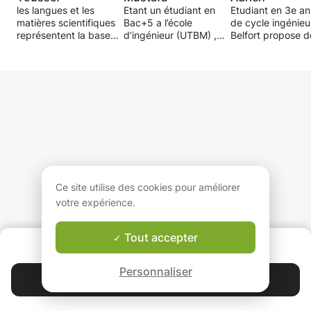
les langues et les
Etant un étudiant en
Etudiant en 3e a
matières scientifiques
Bac+5 a l’école
de cycle ingénieu
représentent la base
d’ingénieur (UTBM) ,
Belfort propose d
d'une formation
Ce cours est pour les
cours particuliers
ultérieure qui sera
élèves qui ont un
sciences.
scientifique ou
problème avec les
Mathématiques o
technique ,sans
matières scientifique
Physique-Chimie,
négliger la terreur que
en plus de l'anglais . ce
vos besoins. Cou
provoque le mot
cours aura un but
individuel, adapt
"examen" chez la
d'améliorer leurs
niveau de l'élève 
plupart des élèves .
compétences dans ces
ses points forts e
domaines et les
faibles, que ce so
préparer pour choisir ,
niveau collège, o
dans le futur , un
préparation BAC.
domaine d’études
Ce site utilise des cookies pour améliorer
intéressant.
votre expérience.
Tout accepter
QUI SOMMES-NOUS ?
Garantie Le-Bon-Prof
Personnaliser
Contacter Emeric
4.9
44 392
étoiles
avis