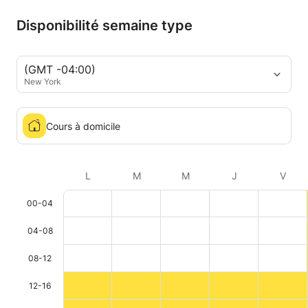
Disponibilité semaine type
(GMT -04:00)
New York
Cours à domicile
L
M
M
J
V
00-04
04-08
08-12
12-16