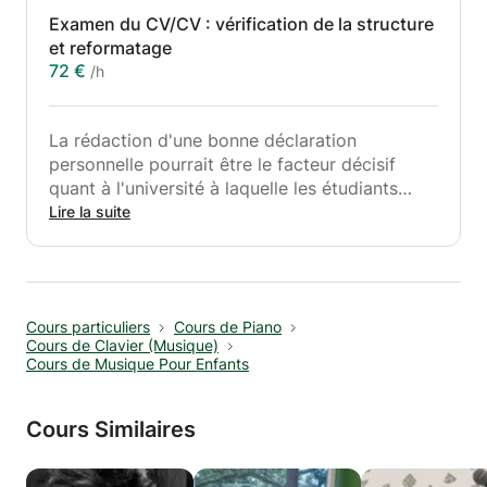
Examen du CV/CV : vérification de la structure
et reformatage
72 €
/h
La rédaction d'une bonne déclaration
personnelle pourrait être le facteur décisif
quant à l'université à laquelle les étudiants
iront. En tant que tel, je m'engage à les aider à
Lire la suite
apprendre à se vendre au mieux de leurs
capacités grâce à une déclaration d'une page.
J'ai aidé de nombreux étudiants avec leurs
Cours particuliers
Cours de Piano
déclarations personnelles et leurs lettres de
Cours de Clavier (Musique)
motivation. Les miens m'ont permis d'entrer
Cours de Musique Pour Enfants
dans les meilleures universités à la fois pour
mes études de premier et de troisième cycle
Cours Similaires
(LSE et ESCP Business School). En tant que
tel, j'ai beaucoup d'expérience dans la
rédaction d'excellentes déclarations