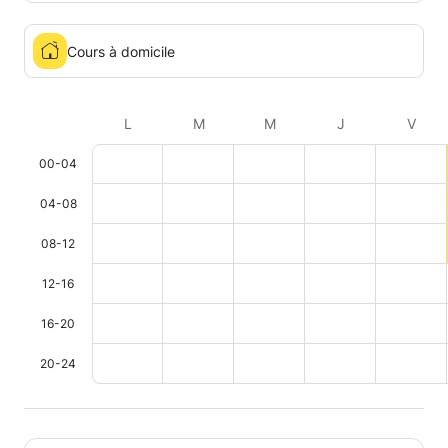
Cours à domicile
L
M
M
J
V
00-04
04-08
08-12
12-16
16-20
20-24