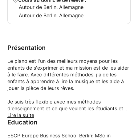
Cours au domicile de l'élève
:
Autour de Berlin, Allemagne
Autour de Berlin, Allemagne
Présentation
Le piano est l'un des meilleurs moyens pour les
enfants de s'exprimer et ma mission est de les aider
à le faire. Avec différentes méthodes, j'aide les
enfants à apprendre à lire la musique et les aide à
jouer la pièce de leurs rêves.
Je suis très flexible avec mes méthodes
d'enseignement et ce que veulent les étudiants et
les parents. Je m'adapte au niveau des enfants et je
Lire la suite
Education
conçois mes cours en conséquence.
N'hésitez pas à me contacter pour toutes questions
ESCP Europe Business School Berlin: MSc in