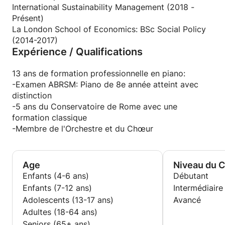
que vous pourriez avoir!
International Sustainability Management (2018 -
Présent)
La London School of Economics: BSc Social Policy
(2014-2017)
Expérience / Qualifications
13 ans de formation professionnelle en piano:
-Examen ABRSM: Piano de 8e année atteint avec
distinction
-5 ans du Conservatoire de Rome avec une
formation classique
-Membre de l'Orchestre et du Chœur
Age
Niveau du 
Enfants (4-6 ans)
Débutant
Enfants (7-12 ans)
Intermédiaire
Adolescents (13-17 ans)
Avancé
Adultes (18-64 ans)
Seniors (65+ ans)