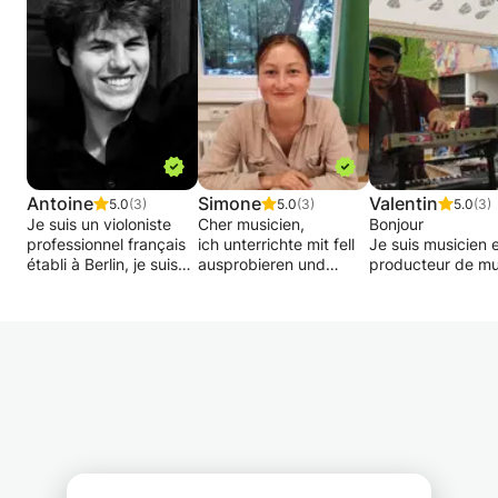
personnelles.
Après avoir fait des sujets basés sur la
dissertation à la fois au lycée et pour mon
premier cycle, je donne également des
conseils de rédaction de dissertation et aide
les étudiants dans leurs structures.
Antoine
Simone
Valentin
5.0
(3)
5.0
(3)
5.0
(3)
Je suis un violoniste
Cher musicien,
Bonjour
professionnel français
ich unterrichte mit fell
Je suis musicien 
établi à Berlin, je suis
ausprobieren und
producteur de m
actuellement membre
Freude am
et je viens de Fra
de l'académie de
Klavierspielen.
l'Orchestre de la Radio
Egal welche
Je fais partie de
de Berlin et diplômé de
Motivation- ob Noten
différents music l
l'Universität der Künste
lernen, ein spezifisches
en France et j'ai 
Berlin, de l'Ecole
Stück zu spielen oder
jouant dans diffé
Supérieure de Musique
Lieder begleiten, ich
groupes comme
de Genève et de Lyon.
devient praxisnah
claviériste.
arbeiten und gebe
Je donne des cours de
Hausaufgaben, damit
J'ai fait des étud
violon à domicile, pour
du auch unabhängig
musicales