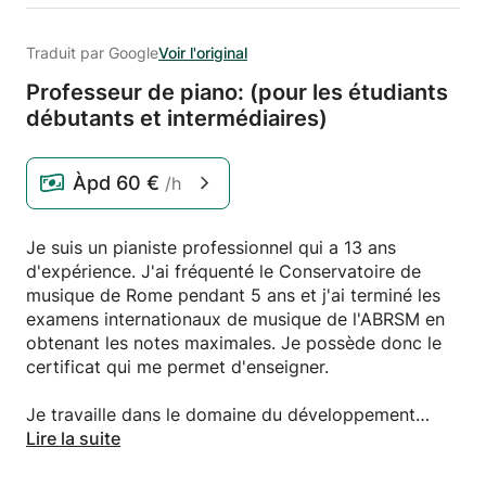
Traduit par Google
Voir l'original
Professeur de piano: (pour les étudiants
débutants et intermédiaires)
Àpd
60 €
/h
Je suis un pianiste professionnel qui a 13 ans
d'expérience. J'ai fréquenté le Conservatoire de
musique de Rome pendant 5 ans et j'ai terminé les
examens internationaux de musique de l'ABRSM en
obtenant les notes maximales. Je possède donc le
certificat qui me permet d'enseigner.
Je travaille dans le domaine du développement
durable et de la RSE et j'aime continuer à pratiquer
Lire la suite
ma passion pour la musique à travers