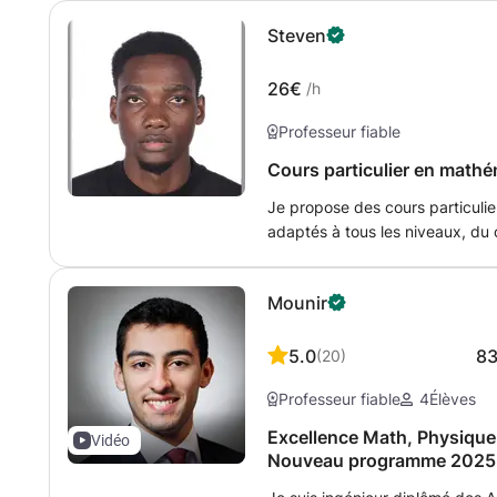
Steven
26€
/h
Professeur fiable
Cours particulier en mathé
Je propose des cours particuli
adaptés à tous les niveaux, du collège ju
je peux vous accompagner sur plusieurs 
programmation (Python, Java, C
Mounir
données Développement web (H
données (SQL) et gestion de s
d’exploitation En mathématiques, je
5.0
8
(
20
)
(équations, polynômes, matrices)
Professeur fiable
4
Élèves
Géométrie et trigonométrie Prob
repose sur une pédagogie adap
Excellence Math, Physique
Vidéo
explications claires et des exer
Nouveau programme 2025
acquis. Je m’adapte à vos besoi