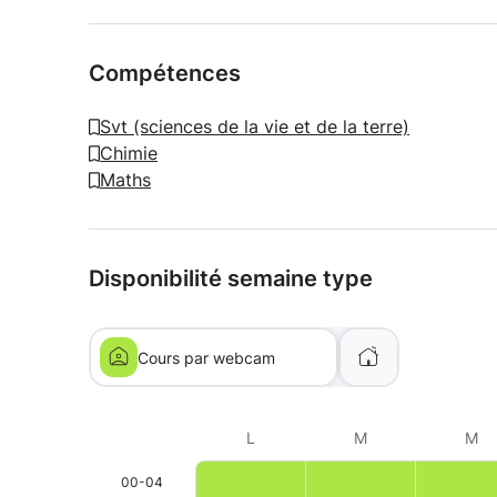
Compétences
Svt (sciences de la vie et de la terre)
Chimie
Maths
Disponibilité semaine type
Cours par webcam
L
M
M
00-04