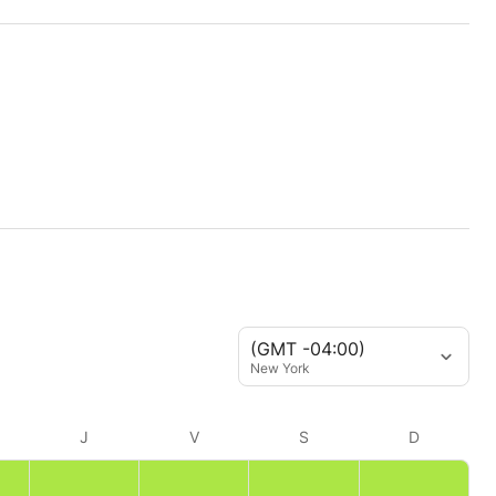
(GMT -04:00)
New York
J
V
S
D