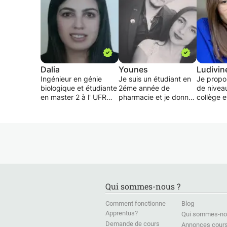
Dalia
Younes
Ludivin
Ingénieur en génie
Je suis un étudiant en
Je propo
biologique et étudiante
2éme année de
de niveau
en master 2 à l' UFR
pharmacie et je donne
collège e
pharmacie Amiens. Une
des cours particuliers
peux ég
aide à la préparation
en mathématique
donner d
des interrogations ou
physiques et svt
adultes. 
des examens. Mon but
niveau collège et lycée
sérieuse 
est de faire progresser
sur AMIENS.
pourrais
l’élève sans le
les cour
surcharger.
J'ai de l'expérience
avez bes
Je donne des cours
dans se domaine et je
votre ni
pour tous les niveaux,
peux facilment
sers des 
Qui sommes-nous ?
je suis passionnée,
enseigné ces matières
pu avoir 
vous n'auriez pas de
à des personnes en
permis d
Comment fonctionne
Blog
soucis avec la science.
difficulté.
des poin
Apprentus?
Qui sommes-no
dans cha
Demande de cours
Annonces cour