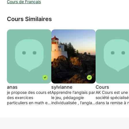
Cours de Français
Cours Similaires
anas
sylvianne
Cours
je propose des cours et
Apprendre l'anglais par
AK Cours est une
des exercices
le jeu, pédagogie
société spécialis
particuliers en math et
individualisée , l'anglais
dans la remise à 
physique,pour tout les
comme un outil et non
et la préparation
niveaux jusqu'au la
une matière scolaire.
d'examens.
seconde.
Le but est de pouvoir
AK Cours est
parler anglais non
spécialisée dans
d'apprendre
l'enseignement