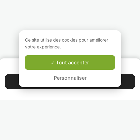
l'anglais.Ce qui au final
Scientifique (Mat
est plus utile dans la
Physique et Chim
vie de tous les jours.
allant de la class
sixième au niveau
Bac+2.
Ce site utilise des cookies pour améliorer
votre expérience.
Tout accepter
QUI SOMMES-NOUS ?
Garantie Le-Bon-Prof
Personnaliser
Contacter Ludivine
4.9
44 401
étoiles
avis
Lisez nos avis
RETROUVEZ-NOUS
INVITEZ VOS AMIS