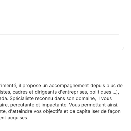
rienté sur deux axes : la formation et le coaching, avec
gie soignée.
châtel-Lugano-Montreux-Bâle-Neuchâtel-Berne-
actuellement, ces séances continuent à être proposées
 conformément à la demande générale qui se veut quasi-
la visioconférence (gain de temps liés aux déplacements
 horaire accrue...), la qualité de la séance & de
gralité de l'échange, des notes et recommandations est
érimenté, il propose un accompagnement depuis plus de
stes, cadres et dirigeants d'entreprises, politiques ...),
da. Spécialiste reconnu dans son domaine, il vous
airement réduits et n'augmenteront pas après le début de
re, percutante et impactante. Vous permettant ainsi,
e, d'atteindre vos objectifs et de capitaliser de façon
nt acquises.