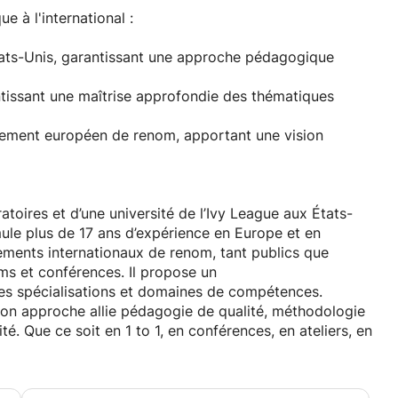
t perceptible dès 1 à 2 séances (*étude 2024).
 à l'international :
nt, vous pouvez également faire plaisir à vos proches
États-Unis, garantissant une approche pédagogique
'année.
issant une maîtrise approfondie des thématiques
aque besoin.
sement européen de renom, apportant une vision
oires et d’une université de l’Ivy League aux États-
ule plus de 17 ans d’expérience en Europe et en
ements internationaux de renom, tant publics que
ums et conférences. Il propose un
es spécialisations et domaines de compétences.
son approche allie pédagogie de qualité, méthodologie
té. Que ce soit en 1 to 1, en conférences, en ateliers, en