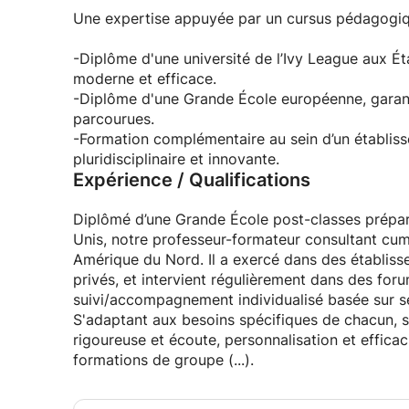
✓ La progression suite à ces séances privées es
Une expertise appuyée par un cursus pédagogique
✓ Comme d’autres personnes le font régulièreme
-Diplôme d'une université de l’Ivy League aux 
en offrant des bons cadeaux disponibles toute l
moderne et efficace.
-Diplôme d'une Grande École européenne, garant
CONTACT / PROGRAMME
parcourues.
✓ Programme à la carte : évalué et adapté à ch
-Formation complémentaire au sein d’un établis
pluridisciplinaire et innovante.
Expérience / Qualifications
Diplômé d’une Grande École post-classes préparat
Unis, notre professeur-formateur consultant cum
Amérique du Nord. Il a exercé dans des établiss
privés, et intervient régulièrement dans des for
suivi/accompagnement individualisé basée sur s
S'adaptant aux besoins spécifiques de chacun, 
rigoureuse et écoute, personnalisation et efficaci
formations de groupe (...).