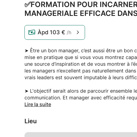
✅FORMATION POUR INCARNE
MANAGERIALE EFFICACE DANS
Àpd
103 €
/h
➤ Être un bon manager, c’est aussi être un bon 
mise en pratique que si vous vous montrez capab
une source d’inspiration et de vous montrer à l
les managers n’excellent pas naturellement dans 
vrais leaders est souvent imputable à leurs diff
➤ L'objectif serait alors de parcourir ensemble 
communication. Et manager avec efficacité requie
Lire la suite
➤ En fait, la communication managériale corres
l'entreprise et l'organisation et plus spécifique
Lieu
charge de transmettre les informations et direct
appuyer la communication interne , distiller le