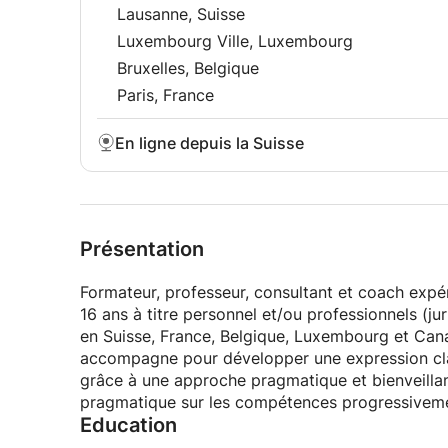
Lausanne, Suisse
intervenant dans des forums et conférences, et o
pour maîtres mots la pédagogie et la méthodolo
Luxembourg Ville, Luxembourg
Bruxelles, Belgique
➤ LIEU, HORAIRE, TARIFS
Paris, France
✓ Lieux :Genève-Lausanne-Fribourg-Zurich-Neu
Lucerne-Bruxelles-Luxembourg-Paris-Lyon. Mais 
En ligne depuis la Suisse
par visioconférence dans le contexte actuel et
unanime à ce sujet.
✓ En effet, hormis les avantages classiques de 
& à leurs imprévus, éco-responsabilité, flexibilité
Présentation
l'interaction restent identiques. De plus, l'inté
immédiatement retranscrit sur le tchat dédié.
Formateur, professeur, consultant et coach exp
16 ans à titre personnel et/ou professionnels (juri
✓ Pour nous soutenir entre nous & vous être agréable en cette période durable/particulière et dans un
en Suisse, France, Belgique, Luxembourg et Cana
esprit de solidarité, les honoraires sont tempor
accompagne pour développer une expression clai
nos séances.
grâce à une approche pragmatique et bienveillant
pragmatique sur les compétences progressiveme
✓ Langues:français/anglais.
Education