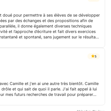
et doué pour permettre à ses élèves de se développer
ées par des échanges et des propositions afin de
 parallèle, il donne également diverses techniques
vité et l’approche d’écriture et fait divers exercices
 instantané et spontané, sans jugement sur le résultat
5
avec Camille et j'en ai une autre très bientôt. Camille
ôle et qui sait de quoi il parle. J'ai fait appel à lui
our mes futurs recherches de travail pour préparer
e nous avons abordé différents sujets mais surtout,
plus aux normes pour le marché du travail Suisse. J'ai
prendre d'avantage sur lui et toute l'expérience qu'il