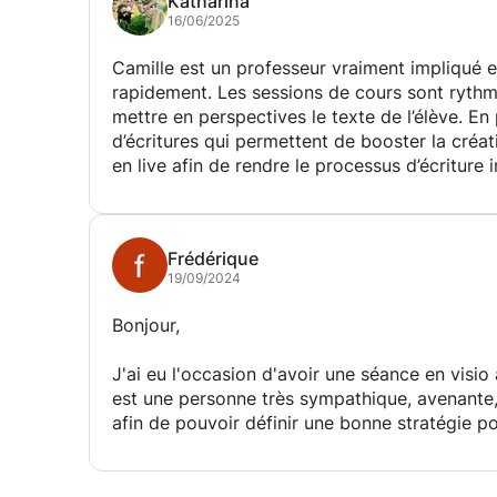
Katharina
16/06/2025
Camille est un professeur vraiment impliqué 
rapidement. Les sessions de cours sont rythm
mettre en perspectives le texte de l’élève. En
d’écritures qui permettent de booster la créati
en live afin de rendre le processus d’écriture
obtenu. Je recommande aux aventuriers de la plume, une chouette découverte et une nouvelle
perspective sur l’écriture.
Frédérique
19/09/2024
Bonjour,
J'ai eu l'occasion d'avoir une séance en visio 
est une personne très sympathique, avenante, dr
afin de pouvoir définir une bonne stratégie p
mon après football. Lors de la première séanc
il m'a aidé à modifier mon CV pour qu'il soit 
hâte d'avoir d'autres séances avec lui pour ap