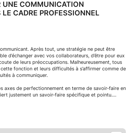
R UNE COMMUNICATION
 LE CADRE PROFESSIONNEL
communicant. Après tout, une stratégie ne peut être
le d’échanger avec vos collaborateurs, d’être pour eux
’écoute de leurs préoccupations. Malheureusement, tous
cette fonction et leurs difficultés à s’affirmer comme de
icultés à communiquer.
les axes de perfectionnement en terme de savoir-faire en
rt justement un savoir-faire spécifique et pointu.
pond aux interactions entre le management de
ment, entre le manager et son équipe. Ce cadre est en
ives provenant des niveaux hiérarchiques supérieurs,
s messages liés à son propre management pour obtenir