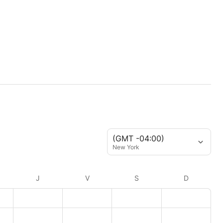
(GMT -04:00)
New York
J
V
S
D