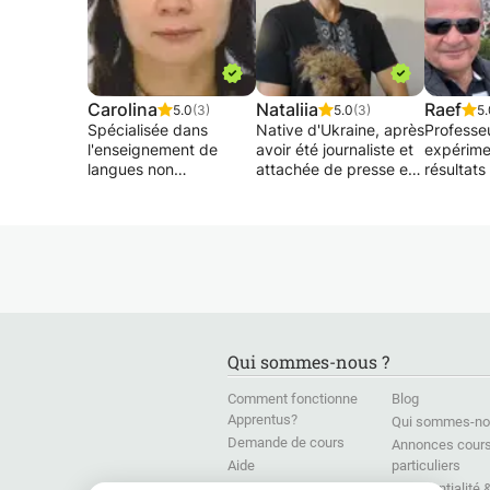
Carolina
Nataliia
Raef
5.0
(3)
5.0
(3)
5.
Spécialisée dans
Native d'Ukraine, après
Professe
l'enseignement de
avoir été journaliste et
expérime
langues non
attachée de presse en
résultat
maternelles, j'enseigne
Ukraine, je propose
TOUS avec
le FLE, l'anglais et le
des cours particuliers
donne de
portugais de façon
d'ukrainien et de russe
particuli
pratique et facile. En
pour tous les âges et
groupe e
France comme au
tous les niveaux. Je
Mathémat
Brésil, j’ai suivi des
donne actuellement
Analyse -
études pour enseigner
des cours particuliers à
Statistiq
ces langues ce qui me
des adultes partant
Géométri
confère l'avantage de
travailler et vivre en
Mécanique
Qui sommes-nous ?
pouvoir m'adapter à
Ukraine. Je suis
- Chimie 
plusieurs types
titulaire d'un Diplôme
Organique
Comment fonctionne
Blog
d'apprenants et divers
de philologie
Géologie
Apprentus?
Qui sommes-no
contextes (cours
(linguistique) et de
primaires
Demande de cours
particuliers et/ou
professeur de la langue
Terminal
Annonces cour
collectifs, auprès de
et littérature française.
et 2ème 
Aide
particuliers
Grandes Écoles,
Je propose également
universit
Presse
Confidentialité 