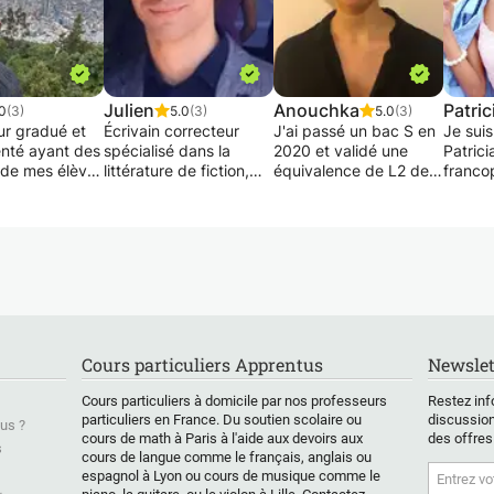
Julien
Anouchka
Patric
0
(3)
5.0
(3)
5.0
(3)
ur gradué et
Écrivain correcteur
J'ai passé un bac S en
Je sui
nté ayant des
spécialisé dans la
2020 et validé une
Patrici
s de mes élèves
littérature de fiction,
équivalence de L2 de
franco
 mention, je
j'exerce mon activité
mathématiques.
ayant 
s cours
indépendante à
Je peux assurer de
en deh
ers ou pour
l'intention d'auteurs,
l'aide aux devoirs, une
études 
n
éditeurs,
ré-explication des
J'ense
iques -
professionnels et
cours, ou encore des
françai
 Matrices -
particuliers. En
exercices
langue 
ues - Algèbre -
parallèle de cette
supplémentaires.
J'ai é
e - Physique -
activité, j’exerce
Je peux offrir un suivi
aptitu
 - Électricité
également des
fort et adapté à
répéte
Cours particuliers Apprentus
Newslet
- Chimie
fonctions de
chaque élève, ou un
appren
 - Biologie,
professeur de Lettres
cours ponctuel, selon
mathém
Cours particuliers à domicile par nos professeurs
Restez inf
 aux élèves de
Modernes dans le
les besoins.
✏🔢), c
particuliers en France. Du soutien scolaire ou
discussion
us ?
 jusqu'à
secondaire, ainsi que
📗), bi
cours de math à Paris à l'aide aux devoirs aux
des offres
es, 1ère année
dans le secteur privé et
(et/ou
s
cours de langue comme le français, anglais ou
année
associatif. Cela me
nature
espagnol à Lyon ou cours de musique comme le
aire pour des
permet d’enrichir la
🥽), fr
&