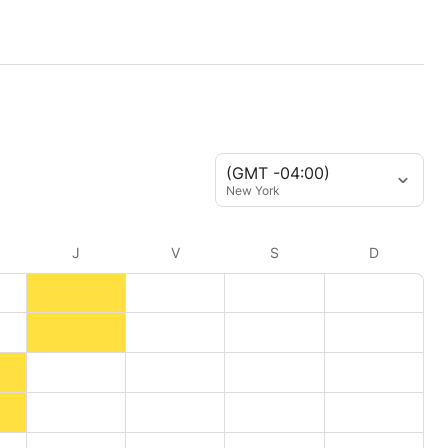
(GMT -04:00)
New York
J
V
S
D