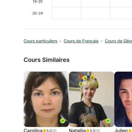
16-20
20-24
Cours particuliers
Cours de Français
Cours de Géo
Cours Similaires
Carolina
Nataliia
Julien
5.0
(3)
5.0
(3)