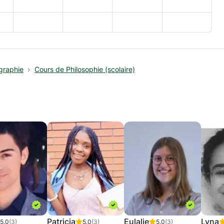
graphie
Cours de Philosophie (scolaire)
Patricia
Eulalie
Lyna
5.0
(3)
5.0
(3)
5.0
(3)