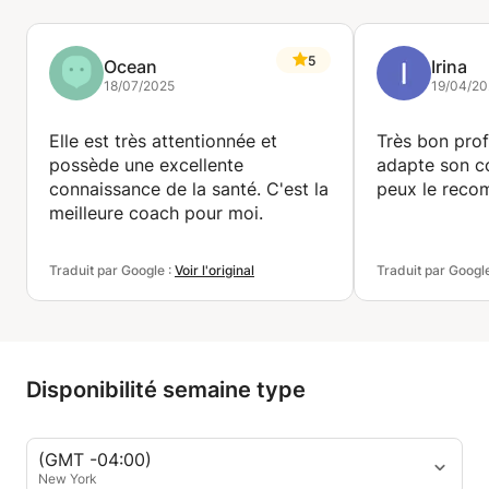
méthodologie consciente de transformation
personnelle.
5
Ocean
Irina
18/07/2025
19/04/20
N'hésitez pas à me contacter pour toute demande
de renseignements.
Elle est très attentionnée et
Très bon prof
possède une excellente
adapte son co
Tiffany
connaissance de la santé. C'est la
peux le reco
meilleure coach pour moi.
Traduit par Google :
Voir l'original
Traduit par Googl
Disponibilité semaine type
(GMT -04:00)
New York