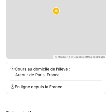
émotionnelle et votre guérison dans le mouvement
et la danse
- libération du stress, du jugement et des émotions
piégées
- ancrage, autosoins, résilience
- et plus...
La danse peut être une pratique d'introspection, de
transformation et de transcendance de ses
expériences subjectives en un voyage à travers le
monde.
|
*
Cours au domicile de l'élève
:
Autour de Paris, France
Au lieu de supprimer ces émotions et de créer des
blocages énergétiques et mentaux (qui peuvent
En ligne depuis la France
aboutir à des douleurs somatiques ou à un burn-out)
: nous devrions prêter plus d'attention à ces
messages d'avertissement intérieurs et renforcer
notre intelligence émotionnelle pour pouvoir faire
face au stimulus externe infinitésimal et le stress