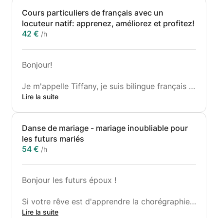
Cours particuliers de français avec un
locuteur natif: apprenez, améliorez et profitez!
42 €
/h
Bonjour!
Je m'appelle Tiffany, je suis bilingue français et
anglais. J'ai plus de 3 ans d'expérience dans
Lire la suite
l'enseignement et le tutorat de français et de
philosophie auprès d'élèves du primaire, du
Danse de mariage - mariage inoubliable pour
secondaire et des adultes.
les futurs mariés
54 €
/h
Je peux vous aider dans vos devoirs, vous
aider avec la grammaire, la conjugaison,
l'orthographe, les accents, parler et prononcer
Bonjour les futurs époux !
couramment, vérifier les dissertations, les
candidatures et les lettres, et vous aider à
Si votre rêve est d'apprendre la chorégraphie
préparer un examen ou un entretien.
de mariage parfaite pour rendre cette journée
Lire la suite