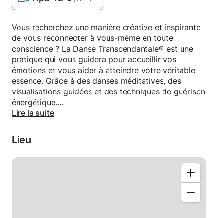
Vous recherchez une manière créative et inspirante
de vous reconnecter à vous-même en toute
conscience ? La Danse Transcendantale® est une
pratique qui vous guidera pour accueillir vos
émotions et vous aider à atteindre votre véritable
essence. Grâce à des danses méditatives, des
visualisations guidées et des techniques de guérison
énergétique.
Lire la suite
En tant que coach corps-esprit-âme et danseuse
professionnelle, je suis là pour vous soutenir et vous
Lieu
guider dans votre processus de découverte de
votre force intérieure à travers :
- alignement énergétique, méditation guidée,
exercices de respiration
- expression de soi et expérience subjective à
travers la danse
- élargir votre espace cardiaque, votre conscience