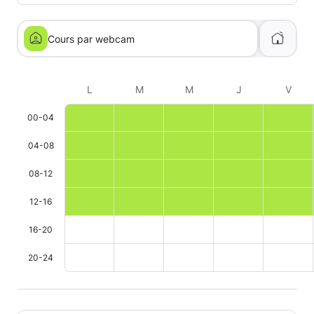
Cours par webcam
L
M
M
J
V
00-04
04-08
08-12
12-16
16-20
20-24