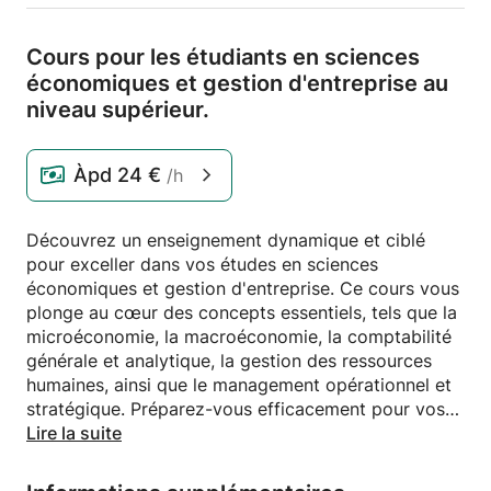
Cours pour les étudiants en sciences
économiques et gestion d'entreprise au
niveau supérieur.
Àpd
24 €
/h
Découvrez un enseignement dynamique et ciblé
pour exceller dans vos études en sciences
économiques et gestion d'entreprise. Ce cours vous
plonge au cœur des concepts essentiels, tels que la
microéconomie, la macroéconomie, la comptabilité
générale et analytique, la gestion des ressources
humaines, ainsi que le management opérationnel et
stratégique. Préparez-vous efficacement pour vos
examens et projets grâce à des leçons sur mesure,
Lire la suite
adaptées à vos besoins et à votre rythme
d'apprentissage. Profitez de la flexibilité des cours à