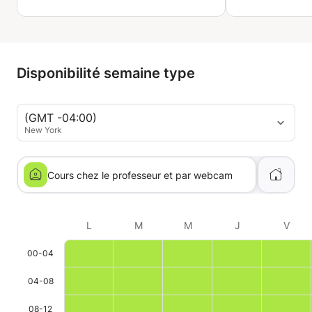
Disponibilité semaine type
(GMT -04:00)
New York
Cours chez le professeur et par webcam
L
M
M
J
V
00-04
04-08
08-12