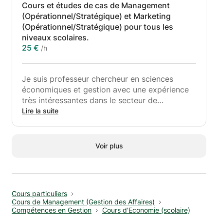
Cours et études de cas de Management
contrainte budgétaire
(Opérationnel/Stratégique) et Marketing
- LA THÉORIE DE LA DEMANDE: effet de
(Opérationnel/Stratégique) pour tous les
substitution et de revenu , élasticité
niveaux scolaires.
Mes cours s'adressent aux étudiants issus des
25 €
/h
écoles de commerce et de management ayant
des difficultés dans les matières suivantes:
- Microéconomie
Je suis professeur chercheur en sciences
- Macroéconomie
économiques et gestion avec une expérience
- Statistiques
très intéressantes dans le secteur de
- Probabilités
l'enseignement supérieur et secondaire.
Lire la suite
- Analyse financière
J'assure des cours en économie générale et du
- Comptabilité
Management des organisations ainsi que la
- Fiscalité
gestion approfondie des entreprises.
Macroéconomie :
Voir plus
Ce cours s'articule autour de ces notions :
L’objectif du cours est de présenter les
- Management opérationnel
concepts fondamentaux de la macroéconomie
- Management stratégique
afin de donner les bases pour d’une part
- Marketing opérationnel
comprendre les phénomènes économiques,
Cours particuliers
- Marketing stratégique
d’autre part aider à se faire un jugement afin
Cours de Management (Gestion des Affaires)
d’évaluer les recommandations de politique
Compétences en Gestion
Cours d'Economie (scolaire)