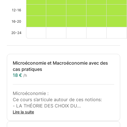
12-16
16-20
20-24
Microéconomie et Macroéconomie avec des
cas pratiques
18 €
/h
Microéconomie :
Ce cours s’articule autour de ces notions:
- LA THÉORIE DES CHOIX DU
CONSOMMATEUR: utilité marginale, courbe
Lire la suite
d’indifférence
- L’ ÉQUILIBRE DU CONSOMMATEUR :