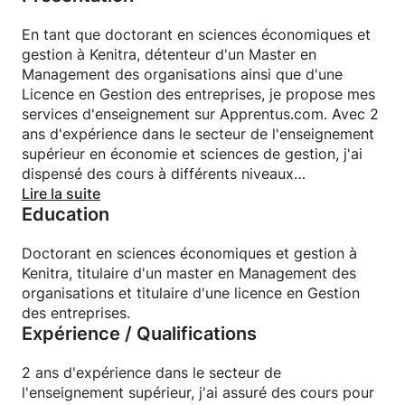
En tant que doctorant en sciences économiques et
gestion à Kenitra, détenteur d'un Master en
Management des organisations ainsi que d'une
Licence en Gestion des entreprises, je propose mes
services d'enseignement sur Apprentus.com. Avec 2
ans d'expérience dans le secteur de l'enseignement
supérieur en économie et sciences de gestion, j'ai
dispensé des cours à différents niveaux
d'enseignement supérieur, couvrant des sujets tels
Lire la suite
Education
que le management, le marketing, la micro et
macroéconomie, l'économie industrielle, la
comptabilité générale, la géographie économique,
Doctorant en sciences économiques et gestion à
ainsi que l'encadrement pour les Projets de Fin
Kenitra, titulaire d'un master en Management des
d'Études (PFE). Mon objectif est d'aider mes élèves
organisations et titulaire d'une licence en Gestion
à réussir en leur offrant une expertise approfondie
des entreprises.
Expérience / Qualifications
et une approche pédagogique efficace.
2 ans d'expérience dans le secteur de
l'enseignement supérieur, j'ai assuré des cours pour