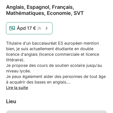
Anglais,
Espagnol,
Français,
Mathématiques,
Economie,
SVT
Àpd
17 €
/h
Titulaire d'un baccalauréat ES européen mention
bien, je suis actuellement étudiante en double
licence d'anglais (licence commerciale et licence
littéraire).
Je propose des cours de soutien scolaire jusqu'au
niveau lycée.
Je peux également aider des personnes de tout âge
à acquérir des bases en anglais.
Disponible de juin à septembre et titulaire du permis
Lire la suite
B.
N'hésitez pas à me contacter pour tout
Lieu
renseignement !
Alizée