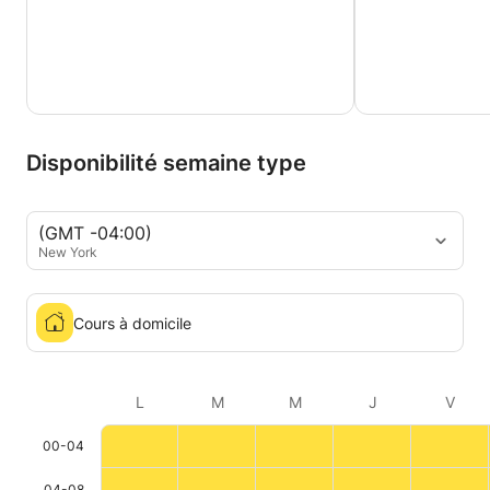
Disponibilité semaine type
(GMT -04:00)
New York
Cours à domicile
L
M
M
J
V
00-04
04-08