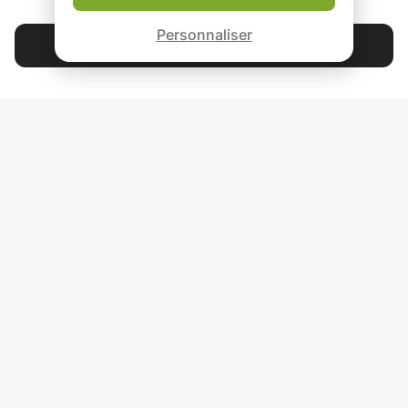
cycle supérieur.
Garantie Le-Bon-Prof
Personnaliser
Je peux me dépla
Contacter Alizée
domicile ou nous
pouvons convenir
4.9
44 397
étoiles
avis
rendez-vous dan
lieu de travail.
Lisez nos avis
Diplômes : -Bac S
option Maths men
Très Bien
RETROUVEZ-NOUS
-Niveau Licence 
cycle ingénieur
INVITEZ VOS AMIS
COURS PARTICULIERS DANS VOTRE PAYS :
TROUVER UN PROF PARTICULIER DANS VOTRE VILLE :