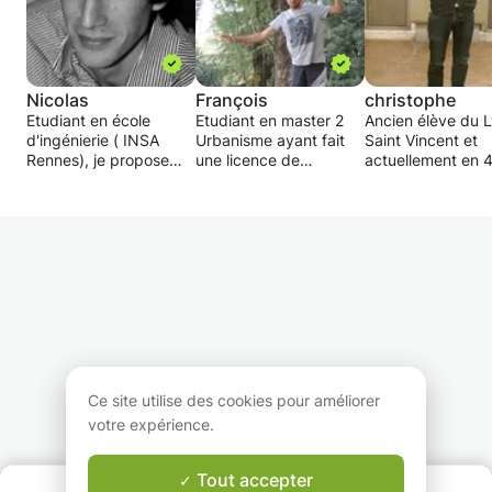
Nicolas
François
christophe
Etudiant en école
Etudiant en master 2
Ancien élève du 
d'ingénierie ( INSA
Urbanisme ayant fait
Saint Vincent et
Rennes), je propose
une licence de
actuellement en 
des cours dans
géographie et un bac
année à l'INSA de
pratiquement toutes
ES mention bien,
Rennes (école
les matières
propose des cours
d'ingénieur) je p
scientifiques et en
pour une aide en
des cours de sout
anglais. J'ai pour but
histoire/géographie
en mthématiques
de faire progresser
(niveau primaire,
physique ou chim
mes élèves sans les
secondaire et tertiaire),
surcharger. Je donne
en mathématique
J'ai déjà une bon
des devoirs si besoin il
(primaire, collège et
expérience du so
y a.
seconde, 1er et
scolaire, ayant e
terminal en section
élèves de second
économie et social) et
première et termi
Ce site utilise des cookies pour améliorer
en économie (seconde,
je suis aussi à m
votre expérience.
première et terminal)
d'apporter mon a
aux élèves de 1èr
de 2nde année d
Tout accepter
QUI SOMMES-NOUS ?