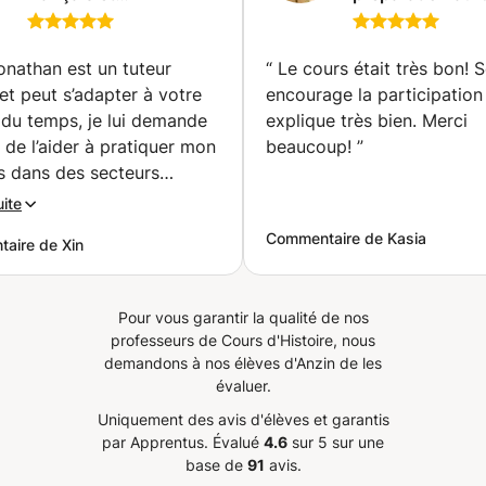
méthodologie de
francais
travail (Bruxelles)
onathan est un tuteur
“
Le cours était très bon! S
et peut s’adapter à votre
encourage la participation
 du temps, je lui demande
explique très bien. Merci
 de l’aider à pratiquer mon
beaucoup!
”
s dans des secteurs
iques concernant mon
uite
e travail, il peut
Commentaire de Kasia
aire de Xin
alement vous aider en
n de vos propres livres
ntissage ou informations.
Pour vous garantir la qualité de nos
ais continuer à travailler
professeurs de Cours d'Histoire, nous
i pour atteindre mes
demandons à nos élèves d'Anzin de les
fs. [EN]Jonathan is a
évaluer.
y tutor and can adapt to
Uniquement des avis d'élèves et garantis
ailable schedule, I mainly
par Apprentus.
Évalué
4.6
sur 5 sur une
 help to practice my
base de
91
avis.
in specific sectors