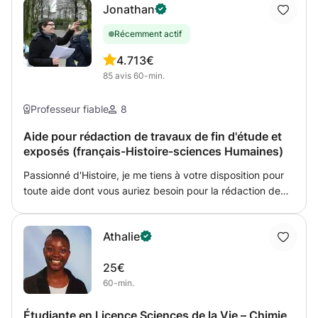
Jonathan
Récemment actif
4.7
13€
85
avis
60-min.
Professeur fiable
8
Aide pour rédaction de travaux de fin d'étude et
exposés (français-Histoire-sciences Humaines)
Passionné d'Histoire, je me tiens à votre disposition pour
toute aide dont vous auriez besoin pour la rédaction de
vos exposés, travaux de fin d'études et mémoires en
EDM/géographie/sciences-Humaines et français.
Athalie
Privilégiant l'efficacité, je restructure et corrige vos textes
(ou vos cours) de façon à rendre vos sujets le plus vivants
25€
possible. Le tout avec sérieux, mais toujours dans la
60-min.
bonne humeur. Je m'engage à vous corriger et envoyer
les épreuves régulièrement après avoir fixé un calendrier
Étudiante en Licence Sciences de la Vie – Chimie
de travail. Mais vous restez responsable et maitre de