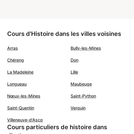
ning my working project,
mainly assist you
ing to your own learning
r info. I would like to
Cours d'Histoire dans les villes voisines
e working with him in
to accomplish my targets.
Arras
Bully-les-Mines
 Jonathan是一位友善的教
果你的主動性高，可以準備好
Chéreng
Don
教材和資料來和此教師做討論
。
”
La Madeleine
Lille
Longueau
Maubeuge
Nœux-les-Mines
Saint-Python
Saint-Quentin
Verquin
Villeneuve-d'Ascq
Cours particuliers de histoire dans