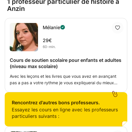
1 professeur particulier de histoire à
Anzin
Mélanie
29€
60-min.
Cours de soutien scolaire pour enfants et adultes
(niveau max scolaire)
Avec les leçons et les livres que vous avez en avançant
pas a pas a votre rythme je vous expliquerai du mieux
que je peux les cours que vous ne comprenais pas. J'aime
partager les connaissances et travailler de la même
manière que celle que l'on m'a inculquées. Pour les
Rencontrez d'autres bons professeurs.
enfants j'aime faire des cours de façon ludique et pas
Essayez les cours en ligne avec les professeurs
uniquement qu'avec des cahiers et des livres.
particuliers suivants :