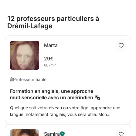
12 professeurs particuliers à
Drémil‑Lafage
Marta
29€
60-min.
Professeur fiable
Formation en anglais, une approche
multisensorielle avec un amérindien
Quel que soit votre niveau ou votre âge, apprendre une
langue, notamment l’anglais, vous sera utile. Mon
approche de l'enseignement est interactive et je tiens à
souligner que ce que vous en retirerez, donc votre
Samira
amélioration, dépendra de votre implication. Vos efforts et