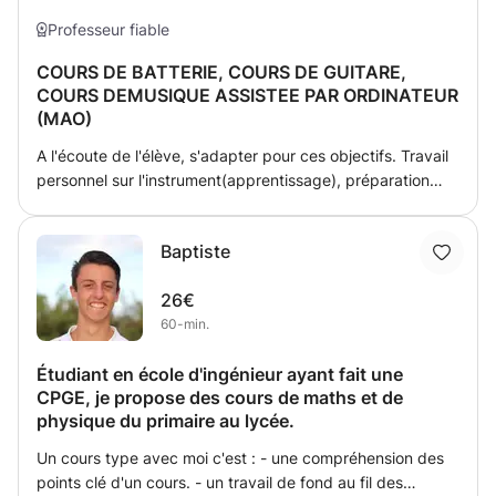
trouverons la solution la plus adaptée à vos besoins! De
plus, je vous offre le premier cours pour faire
Professeur fiable
connaissance.
COURS DE BATTERIE, COURS DE GUITARE,
COURS DEMUSIQUE ASSISTEE PAR ORDINATEUR
(MAO)
A l'écoute de l'élève, s'adapter pour ces objectifs. Travail
personnel sur l'instrument(apprentissage), préparation
pour le studio, concerts, etc Première partie concert -
Zebda, Blankass, Kaolin, Didier Wampas, Magyd Cherfi,
Baptiste
Franck Turner, Asyl...
26€
60-min.
Étudiant en école d'ingénieur ayant fait une
CPGE, je propose des cours de maths et de
physique du primaire au lycée.
Un cours type avec moi c'est : - une compréhension des
points clé d'un cours. - un travail de fond au fil des