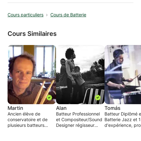
Cours particuliers
Cours de Batterie
Cours Similaires
Martin
Alan
Tomás
Ancien élève de
Batteur Professionnel
Batteur Diplômé 
conservatoire et de
et Compositeur/Sound
Batterie Jazz et 
plusieurs batteurs
Designer régisseur
d'expérience, pr
reconnus, avec une
d'orchestre pour les
des cours de batt
longue expérience en
jeux vidéos, films, pub,
sur Paris et alent