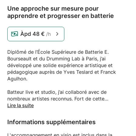
Une approche sur mesure pour
apprendre et progresser en batterie
Àpd
48 €
/h
Diplômé de l’École Supérieure de Batterie E.
Bourseault et du Drumming Lab à Paris, j’ai
développé une solide expérience artistique et
pédagogique auprès de Yves Teslard et Franck
Agulhon.
Batteur live et studio, j’ai collaboré avec de
nombreux artistes reconnus. Fort de cette
expérience, j’enseigne la batterie depuis plus de
Lire la suite
quinze ans, auprès d’enfants, d’adultes, de débutants
comme de musiciens souhaitant se
Informations supplémentaires
professionnaliser.
L'accompagnement en visio est inclus dans la