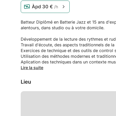
Àpd
30 €
/h
Batteur Diplômé en Batterie Jazz et 15 ans d'exp
alentours, dans studio ou à votre domicile.
Développement de la lecture des rythmes et rudime
Travail d'écoute, des aspects traditionnels de l
Exercices de technique et des outils de control s
Utilisation des méthodes modernes et traditionne
Aplication des techniques dans un contexte musi
Improvisation.
Lire la suite
TOUT SELON LE NIVEAU, CAPACITES ET INTÉ
Lieu
Diversité de styles ; , jazz, funk, Rock, pop, soul, 
Tous les âges.
Cours au Local (Saint-Ouen, Metro Garibaldi Lig