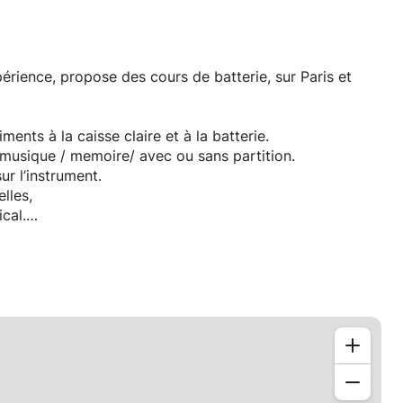
érience, propose des cours de batterie, sur Paris et
nts à la caisse claire et à la batterie.
a musique / memoire/ avec ou sans partition.
ur l’instrument.
lles,
cal.
RÊT DE CHAQUE ÉLÈVE
latin, etc.
ne 13 ou Porte de Clignancourt L. 4) ou Domicile.