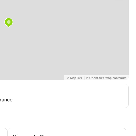
|
France