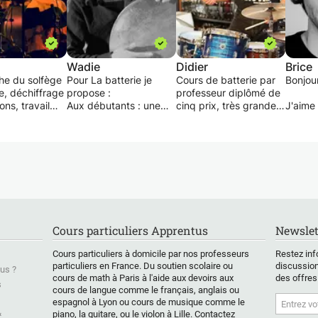
Wadie
Didier
Brice
he du solfège
Pour La batterie je
Cours de batterie par
Bonjour
e, déchiffrage
propose :
professeur diplômé de
ons, travail
Aux débutants : une
cinq prix, très grande
J'aime
ndance, travail
initiation à l’instrument
expérience
échang
sicalité, aide a
pour jouer rapidement
pédagogique .
élèves.
ation
les premiers rythmes
accompagnateur de
Les vo
s ou auditions
élémentaires. Nous
nombreux chanteurs
progre
, travail sur
mélangeons l’étude de
/chanteuses et
moi ess
rent styles
morceaux et des
musiciens célèbres, de
gratifia
(jazz, blues,
exercices théoriques.
différents styles.
, funk,
Le choix et la mise en
-Enseigne également
Mes co
ska, musique
œuvre de la méthode
en conservatoire en
sur un
Cours particuliers Apprentus
Newslet
, musique
s'adapte aux
Essonne.
académ
tempéraments et aux
-pour adultes (seniors
l'appr
Cours particuliers à domicile par nos professeurs
Restez inf
aspirations. Rythmes,
bien-venus ) et enfants
solfège
particuliers en France. Du soutien scolaire ou
discussion
us ?
gie s'
breaks, technique,
accompagnés à partir
pratiqu
cours de math à Paris à l'aide aux devoirs aux
des offres
 au rythme
apprentissage
de 6 ans ."Du débutant
J'y ap
s
cours de langue comme le français, anglais ou
tissage et
progressif de la
au professionnel
méthod
espagnol à Lyon ou cours de musique comme le
 de chacun.
lecture.
".AMBIANCE détendue
adapté
&
piano, la guitare, ou le violon à Lille. Contactez