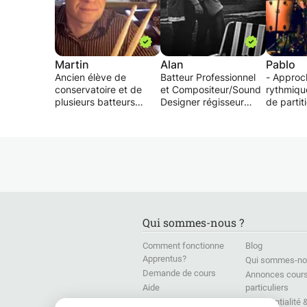
Martin
Alan
Pablo
Ancien élève de
Batteur Professionnel
- Approc
conservatoire et de
et Compositeur/Sound
rythmiqu
plusieurs batteurs
Designer régisseur
de partiti
reconnus, avec une
d'orchestre pour les
d'indépe
longue expérience en
jeux vidéos, films, pub,
sur la mu
atelier et dans divers
applications
la prépar
groupes de musique,
smartphone etc, je
d'examen
bon pédagogue et au
vous propose de
musicales
très bon contact,
partager mes
des diffé
professeur de batterie
connaissances en
musicaux 
en centre d’animation
production musicale
rock, pop
de la ville de Paris, je
par ordinateur
reggae, 
Qui sommes-nous ?
propose aussi des
orchestration,
africaine
COURS de BATTERIE
utilisation des vst et
latine).
Comment fonctionne
Blog
INDIVIDUELS, adaptés
plugins ou en batterie
Apprentus?
Qui sommes-no
à chaque personne,
quelque soit votre
- Pédago
Demande de cours
adulte, enfant ou
niveau.
adaptant
Annonces cour
adolescent, au
d'appren
Aide
particuliers
DOMICILE des ELEVES
je peux donner des
demande
Presse
Confidentialité 