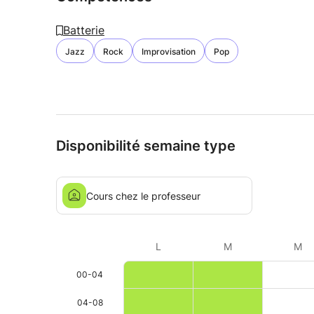
Batterie
Jazz
Rock
Improvisation
Pop
Disponibilité semaine type
Cours chez le professeur
L
M
M
00-04
04-08