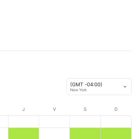
(GMT -04:00)
New York
J
V
S
D