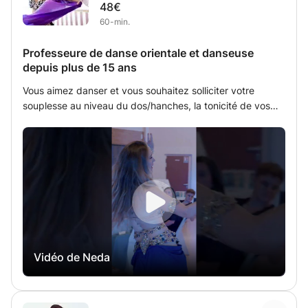
48€
60-min.
Professeure de danse orientale et danseuse
depuis plus de 15 ans
Vous aimez danser et vous souhaitez solliciter votre
souplesse au niveau du dos/hanches, la tonicité de vos
bras, et faire travailler tous les muscles de votre corps ?
Vous voulez vous reconnecter à votre féminité et
développer votre conscience corporelle, travailler la
mémoire ? La danse orientale est faite pour vous ! Mon
cours "de base" comprend différentes parties :
l’échauffement, la technique de plusieurs mouvements,
l’apprentissage d'une petite chorégraphie et les
étirements. Mais selon le niveau et l'envie de chacun, je
m'adapte (chorégraphie ou non, que de la technique ou
Vidéo de Neda
non, énergie du cours, danser avec un accessoire en
particulier etc.) toutes vos demandes sont les bienvenues,
c'est aussi ça l'avantage du cours particulier :) Ce cours
vous permettra ainsi d’acquérir de solides bases de danse