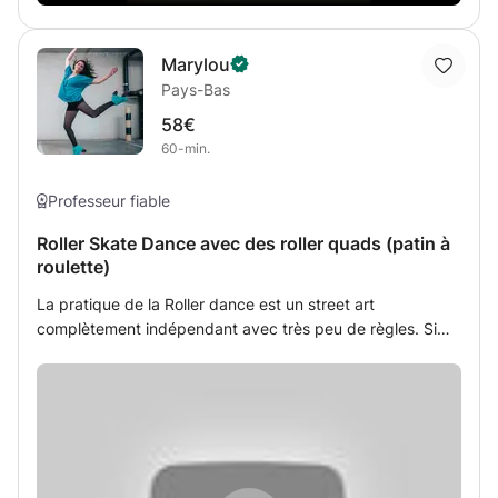
Marylou
Pays-Bas
58€
60-min.
Professeur fiable
Roller Skate Dance avec des roller quads (patin à
roulette)
La pratique de la Roller dance est un street art
complètement indépendant avec très peu de règles. Si
vous êtes un(e) amoureux(se) des "quads" (patin à
roulettes) que vous rêvez de glisser sur le bitume les
cheveux au vent et que vous aimez la culture old school
vous frappez à la bonne porte ;) Je propose pour les
débutants (première fois ou pas encore a l'aise) de
gagner en confiance sur les roller grâce a des exercices