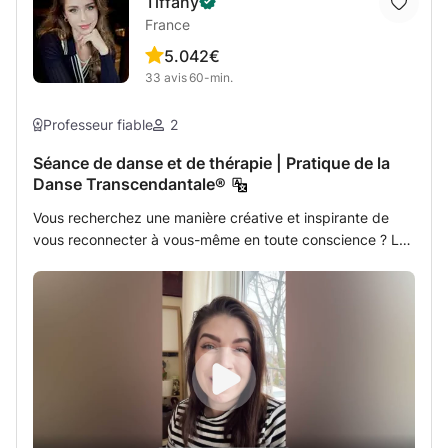
Tiffany
France
5.0
42€
33
avis
60-min.
Professeur fiable
2
Séance de danse et de thérapie | Pratique de la
Danse Transcendantale®
Vous recherchez une manière créative et inspirante de
vous reconnecter à vous-même en toute conscience ? La
Danse Transcendantale® est une pratique qui vous
guidera pour accueillir vos émotions et vous aider à
atteindre votre véritable essence. Grâce à des danses
méditatives, des visualisations guidées et des techniques
de guérison énergétique. En tant que coach corps-esprit-
âme et danseuse professionnelle, je suis là pour vous
soutenir et vous guider dans votre processus de
découverte de votre force intérieure à travers : -
alignement énergétique, méditation guidée, exercices de