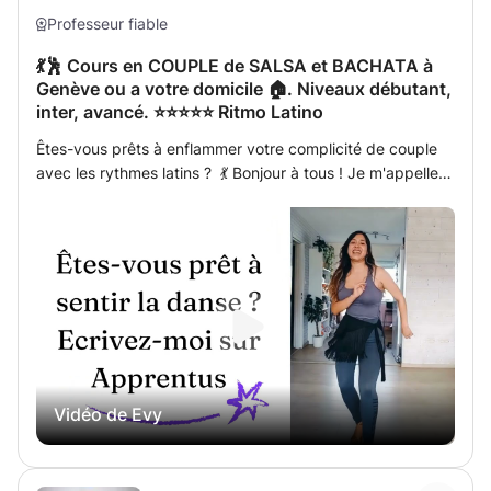
Professeur fiable
💃🕺 Cours en COUPLE de SALSA et BACHATA à
Genève ou a votre domicile 🏠. Niveaux débutant,
inter, avancé. ⭐️⭐️⭐️⭐️⭐️ Ritmo Latino
Êtes-vous prêts à enflammer votre complicité de couple
avec les rythmes latins ? 💃 Bonjour à tous ! Je m'appelle
Evelyn et je suis une danseuse de salsa passionnée,
originaire du Pérou et maintenant basée à Genève. Je
vous invite à plonger dans le monde vibrant de la salsa,
de la bachata, du merengue et de la samba grâce à mes
cours privés et personnalisés. 🎶 Ensemble, nous
explorerons les rythmes passionnés de la musique latine,
en nous concentrant sur le plaisir et la connexion avec
votre partenaire. Mon but est de vous offrir une
expérience de danse où vous apprendrez quelque chose
Vidéo de Evy
de nouveau ensemble et où vous pourrez vous connecter
et être vous-même, je crois que c'est l'expérience la plus
magique pour pouvoir se détendre, croyez-moi dès le
premier cours votre alchimie en tant que couple