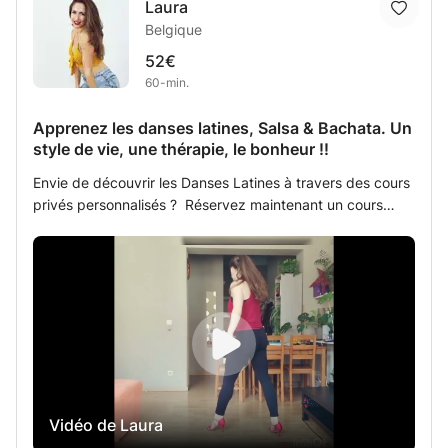
Laura
orientale, et pouvoir évoluer avec aisance et grâce. Il
Belgique
s'adresse aux niveaux débutants, intermédiaires et
avancés. Hâte de vous transmettre la beauté de cet art :)
52€
60-min.
Apprenez les danses latines, Salsa & Bachata. Un
style de vie, une thérapie, le bonheur !!
Envie de découvrir les Danses Latines à travers des cours
privés personnalisés ? Réservez maintenant un cours
avec moi pour apprendre la Salsa au la Bachata au
améliorer votre danse.
Vidéo de Laura