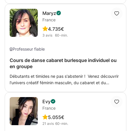
aurez une chorégraphie adaptée à votre niveau, quel qu'il
soit, même débutant sans expérience, adapté aux
Maryz
vêtements spécifiques et chaussures choisie, avec un
France
coaching sur l'attitude et la confiance en vous pour cet
événement spécial. La musique sera celle de votre choix
4.7
35€
et donc la chorégraphie unique. comptez une dizaine
3
avis
60-min.
d'heures et au mimimum deux mois avant l'evenement.
Professeur fiable
Cours de danse cabaret burlesque individuel ou
en groupe
Débutants et timides ne pas s'abstenir ! Venez découvrir
l'univers créatif féminin masculin, du cabaret et du
burlesque. Broadway et Las Vegas s'invitent avec vous
dans ces ateliers. Cours privés, stages, ateliers/
Evy
Simulation de troupe d'artistes. Langage chorégraphique
France
accéssible. Pensez sinon aux idées cadeaux et
événementiels surprises spectacles. Échauffements,
5.0
55€
étirements, et créativité conviviale.
21
avis
60-min.