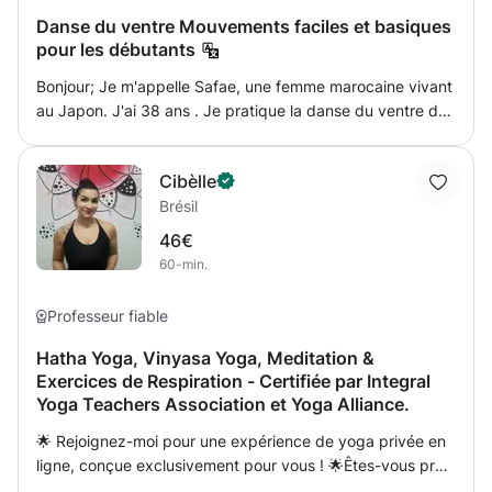
besoin, un échauffement articulaire, un travail sur les deux
Danse du ventre Mouvements faciles et basiques
polarités du corps dans une chorégraphie adaptée à une
pour les débutants
thématique en lien à un éléments, une saison, une phase
lunaire, une problématique, enfin un temps d'étirement et
Bonjour; Je m'appelle Safae, une femme marocaine vivant
d'impregnation, remerciement et gratitude aux 7
au Japon. J'ai 38 ans . Je pratique la danse du ventre dès
directions. La danse sacrée est une prière en
l'âge de 10 ans. Ce sera avec plaisir que je pourrai
mouvement, je vous apprendre à utiliser des gestes
partager avec vous de beaux moments de danse. Je
symboliques, et à vous laisser traverser par votre propre
Cibèlle
peux vous apprendre les mouvements de base et
lumière. danser avec la lumière en soi.
Brésil
comment les utiliser avec la musique. et continuez à partir
de là vers des mouvements plus avancés.
46€
60-min.
Professeur fiable
Hatha Yoga, Vinyasa Yoga, Meditation &
Exercices de Respiration - Certifiée par Integral
Yoga Teachers Association et Yoga Alliance.
🌟 Rejoignez-moi pour une expérience de yoga privée en
ligne, conçue exclusivement pour vous ! 🌟Êtes-vous prêt
à transformer votre bien-être, à trouver l'harmonie