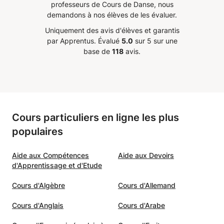
professeurs de Cours de Danse, nous
sculin
obligations. Elle vit la musique ,
cubaine
demandons à nos élèves de les évaluer.
iption
on est loin des méthodes
Uniquement des avis d'élèves et garantis
llez j'y
traditionnelles d’apprentissage ,
par Apprentus.
Évalué
5.0
sur 5 sur une
s un
avec Evy on ressent et
base de
118
avis.
t bel et
s’imprègne vraiment de la salsa et
de tout ce qu’elle dégage. Je suis
s et
ravi de l’avoir comme professeur
out son
et je je sais qu’avec elle j’arriverai
détend.
à mon objectif ...savoir danser la
Cours particuliers en ligne les plus
nfin! Je
salsa avec naturelle et plaisir.
populaires
au fil
Merci Evy !!
”
ssais
.
Aide aux Compétences
Aide aux Devoirs
d'Apprentissage et d'Etude
e elle
ne ne
Cours d'Algèbre
Cours d'Allemand
Cours d'Anglais
Cours d'Arabe
luidité