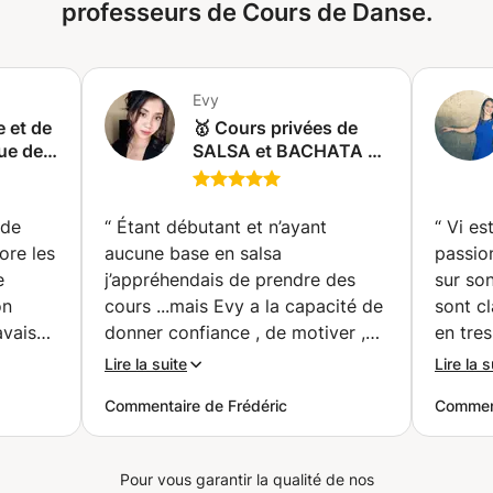
dans un studio loué par moi, au domicile de l'élève ou par
professeurs de Cours de Danse.
webcam (cas plus occasionnels). Merci pour votre intérêt,
Océane
Evy
 et de
🥇 Cours privées de
que de
SALSA et BACHATA à
Genève ou à votre
e®
domicile 🏠. Niveaux
débutant, inter,
 de
“
Étant débutant et n’ayant
“
Vi es
avancé. ⭐️⭐️⭐️⭐️⭐️ Ritmo
ore les
aucune base en salsa
passion
Latino (Saint-Genis-
e
j’appréhendais de prendre des
sur son
Pouilly)
on
cours ...mais Evy a la capacité de
sont cl
avais
donner confiance , de motiver ,
en tres
 j'ai
elle est très pédagogue et
aussi u
Lire la suite
Lire la s
 Puis,
accompagne à merveille. Elle est
Nous a
Commentaire de Frédéric
Comment
op
appliquée dans ma réussite et
ainsi 
ement
n’hésite à s’impliquer au delà
rapide
vie de
même de son rôle...elle a su
seance
Pour vous garantir la qualité de nos
. J'en
s’adapter à mon profil et à mes
viveme